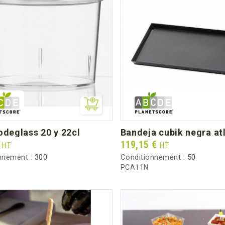
bodeglass 20 y 22cl
bandeja cubik negra at
Prix
€
119,15 €
HT
HT
nnement :
300
Conditionnement :
50
PCA11N