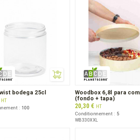
twist bodega 25cl
woodbox 6,8l para compartir
(fondo + tapa)
€
HT
Prix
20,30 €
HT
nnement :
100
Conditionnement :
5
WB330XXL