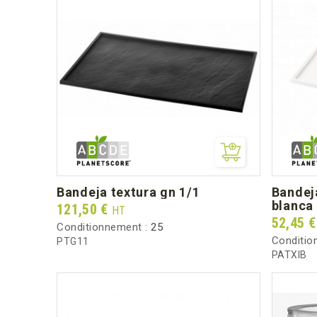
bandeja textura gn 1/1
bandeja textura atlas 1/1
blanca
Prix
121,50 €
HT
Prix
52,45 
Conditionnement :
25
Conditio
PTG11
PATXIB