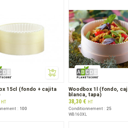
woodbox 1l (fondo, cajita
)
blanca, tapa)
Prix
€
38,30 €
HT
HT
nnement :
100
Conditionnement :
25
WB160XL