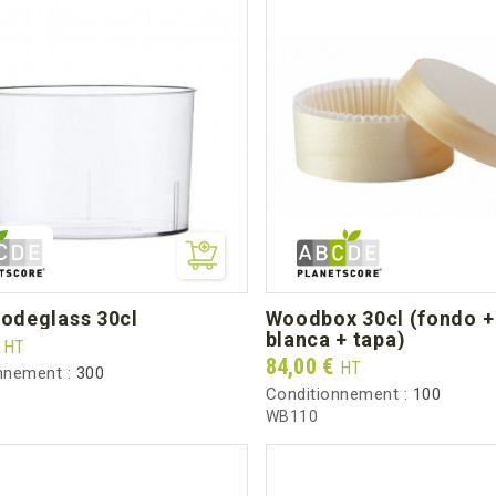
 bodeglass 30cl
woodbox 30cl (fondo + cajita
blanca + tapa)
€
HT
Prix
84,00 €
HT
nnement :
300
Conditionnement :
100
WB110