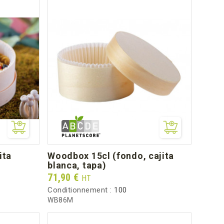
woodbox 15cl (fondo, cajita
blanca, tapa)
Prix
71,90 €
HT
Conditionnement :
100
WB86M