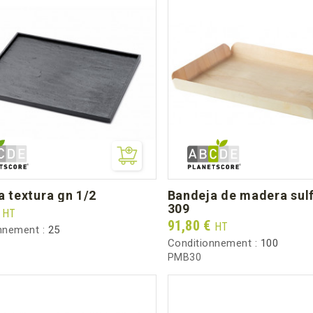
a textura gn 1/2
bandeja de madera sulfurizada
309
€
HT
Prix
91,80 €
HT
nnement :
25
Conditionnement :
100
PMB30