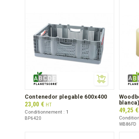
contenedor plegable 600x400
woodbox 15cl (fondo + cajita
blanca
Prix
23,00 €
HT
Prix
49,25 
Conditionnement :
1
Conditio
BP6420
WB86FD