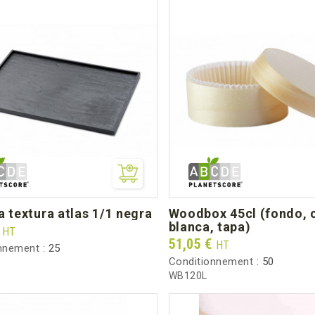
a textura atlas 1/1 negra
woodbox 45cl (fondo, cajita
blanca, tapa)
€
HT
Prix
51,05 €
HT
nnement :
25
Conditionnement :
50
WB120L