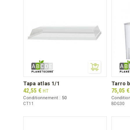
tapa atlas 1/1
tarro
Prix
Prix
42,55 €
75,05 
HT
Conditionnement :
50
Conditio
CT11
BDG30