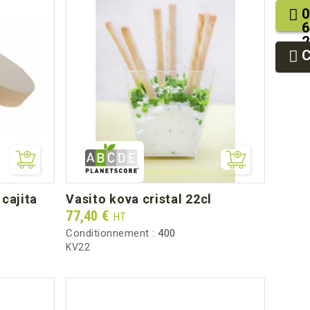
0
6
2
9
9
vasito kova cristal 22cl
Prix
77,40 €
HT
Conditionnement :
400
KV22