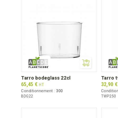
tarro bodeglass 22cl
tarro 
Prix
Prix
65,45 €
32,90 
HT
Conditionnement :
300
Conditio
BDG22
TWP250