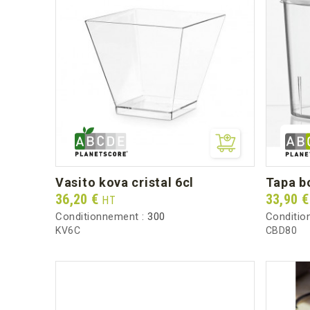
vasito kova cristal 6cl
tapa 
Prix
Prix
36,20 €
33,90 
HT
Conditionnement :
300
Conditio
KV6C
CBD80