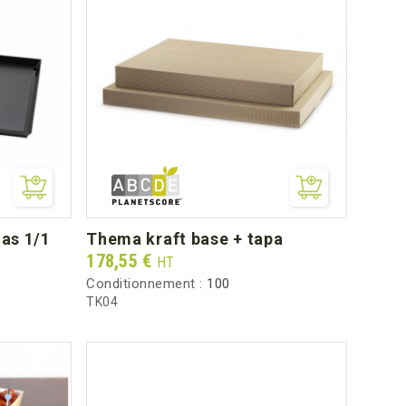
las 1/1
thema kraft base + tapa
Prix
178,55 €
HT
Conditionnement :
100
TK04