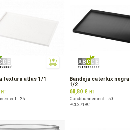
bandeja caterlux negra atlas
1/2
Prix
€
68,80 €
HT
HT
nnement :
25
Conditionnement :
50
PCL2719C