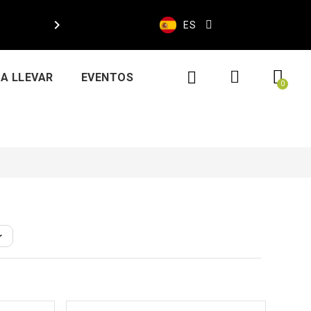

ES
A LLEVAR
EVENTOS