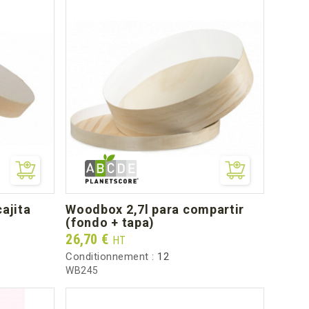
woodbox 2,7l para compartir
(fondo + tapa)
Prix
26,70 €
HT
Conditionnement :
12
WB245