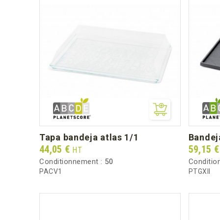
tapa bandeja atlas 1/1
bandej
Prix
Prix
44,05 €
59,15 
HT
Conditionnement :
50
Conditio
PACV1
PTGXII