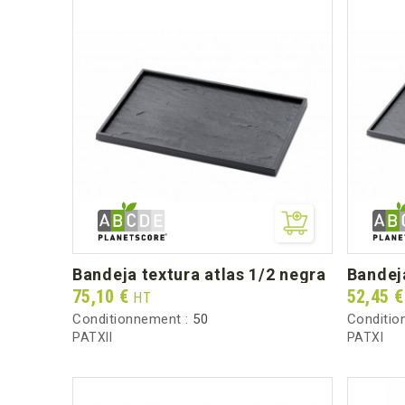
bandeja textura atlas 1/2 negra
bandej
Prix
Prix
75,10 €
52,45 
HT
Conditionnement :
50
Conditio
PATXII
PATXI