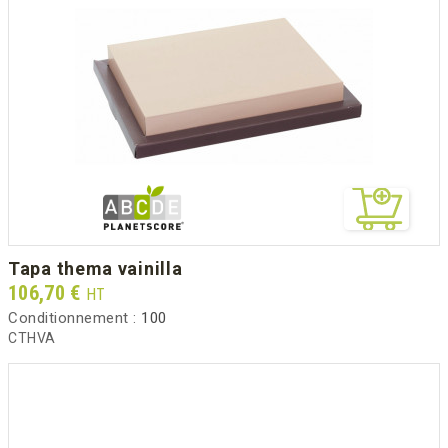
tapa thema vainilla
Prix
106,70 €
HT
Conditionnement :
100
CTHVA