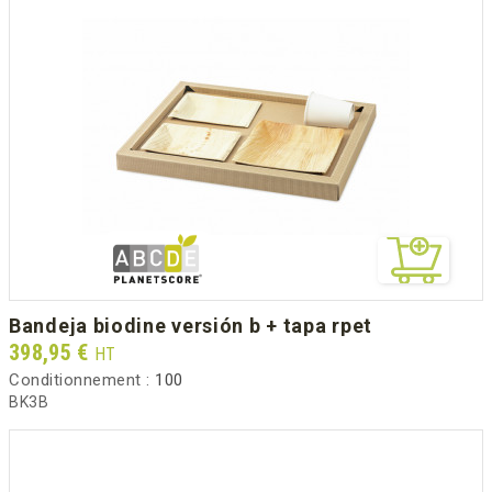
bandeja biodine versión b + tapa rpet
Prix
398,95 €
HT
Conditionnement :
100
BK3B