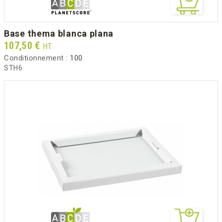
base thema blanca plana
Prix
107,50 €
HT
Conditionnement :
100
STH6