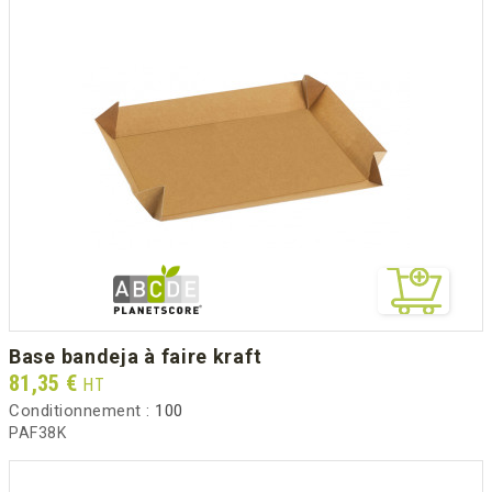
base bandeja à faire kraft
Prix
81,35 €
HT
Conditionnement :
100
PAF38K