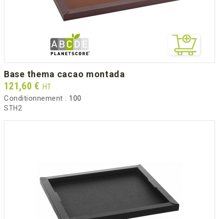
base thema cacao montada
Prix
121,60 €
HT
Conditionnement :
100
STH2