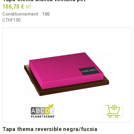
Prix
106,70 €
HT
Conditionnement :
100
CTHF100
tapa thema reversible negra/fucsia