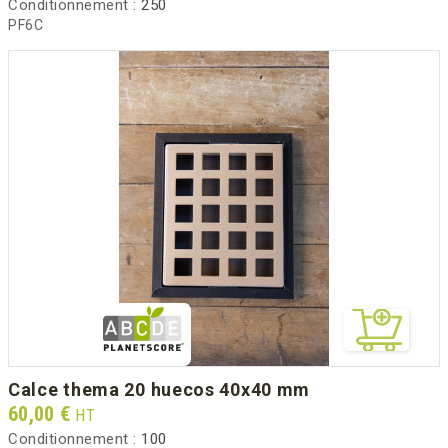
Conditionnement :
250
PF6C
calce thema 20 huecos 40x40 mm
Prix
60,00 €
HT
Conditionnement :
100