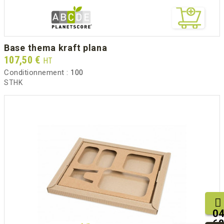
base thema kraft plana
Prix
107,50 €
HT
Conditionnement :
100
STHK
04
68