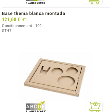
base thema blanca montada
Prix
121,60 €
HT
Conditionnement :
100
STH7