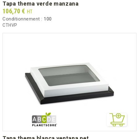
tapa thema verde manzana
Prix
106,70 €
HT
Conditionnement :
100
CTHVP
tapa thema blanca ventana pet