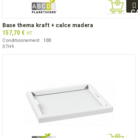
25
93
C
94
base thema kraft + calce madera
Prix
157,70 €
HT
Conditionnement :
100
STH9