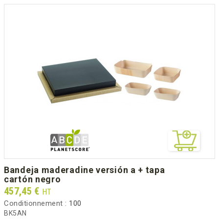
bandeja maderadine versión a + tapa
cartón negro
Prix
457,45 €
HT
Conditionnement :
100
BK5AN