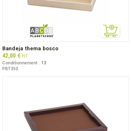
bandeja thema bosco
Prix
42,00 €
HT
Conditionnement :
13
PBT350