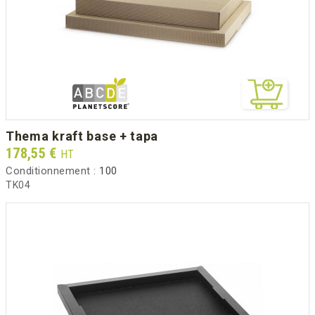
thema kraft base + tapa
Prix
178,55 €
HT
Conditionnement :
100
TK04