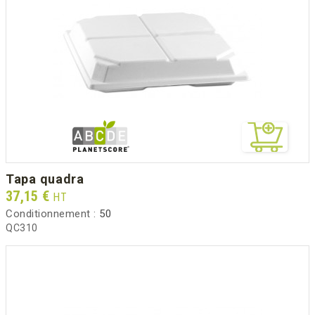
tapa quadra
Prix
37,15 €
HT
Conditionnement :
50
QC310