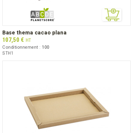
base thema cacao plana
Prix
107,50 €
HT
Conditionnement :
100
STH1