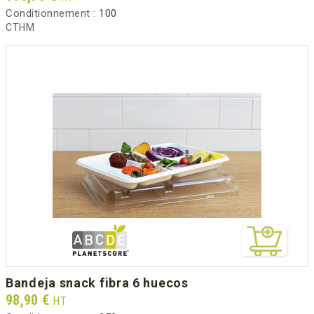
Conditionnement :
100
CTHM
bandeja snack fibra 6 huecos
Prix
98,90 €
HT