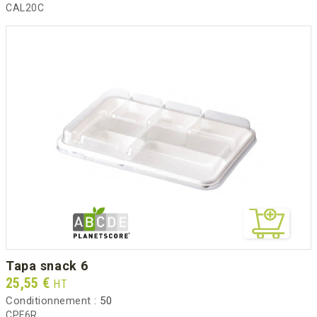
CAL20C
tapa snack 6
Prix
25,55 €
HT
Conditionnement :
50
CPF6R