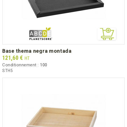
base thema negra montada
Prix
121,60 €
HT
Conditionnement :
100
STH5