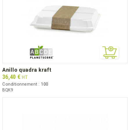
anillo quadra kraft
Prix
36,40 €
HT
Conditionnement :
100
BQK9