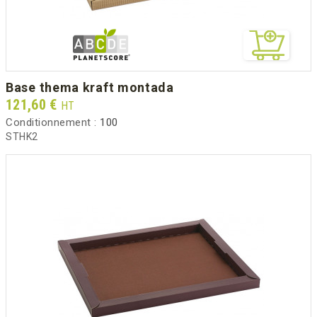
base thema kraft montada
Prix
121,60 €
HT
Conditionnement :
100
STHK2