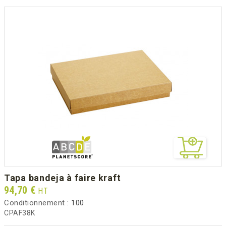
tapa bandeja à faire kraft
Prix
94,70 €
HT
Conditionnement :
100
CPAF38K