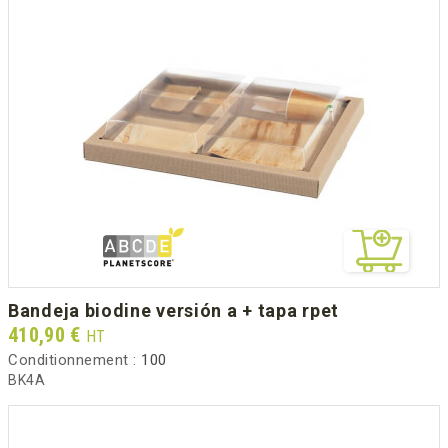
bandeja biodine versión a + tapa rpet
Prix
410,90 €
HT
Conditionnement :
100
BK4A