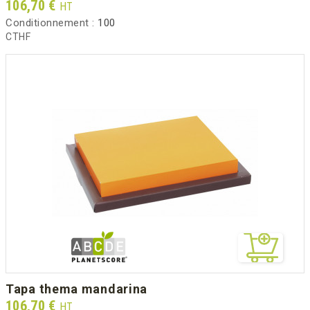
Prix
106,70 €
HT
Conditionnement :
100
CTHF
tapa thema mandarina
Prix
106,70 €
HT