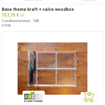
base thema kraft + calce woodbox
Prix
157,70 €
HT
Conditionnement :
100
STH8