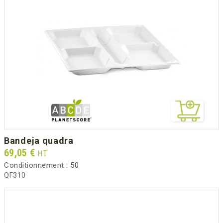
bandeja quadra
Prix
69,05 €
HT
Conditionnement :
50
QF310