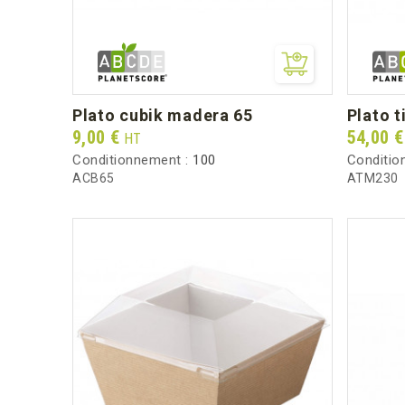
plato cubik madera 65
plato
Prix
Prix
9,00 €
54,00 
HT
Conditionnement :
100
Conditio
ACB65
ATM230