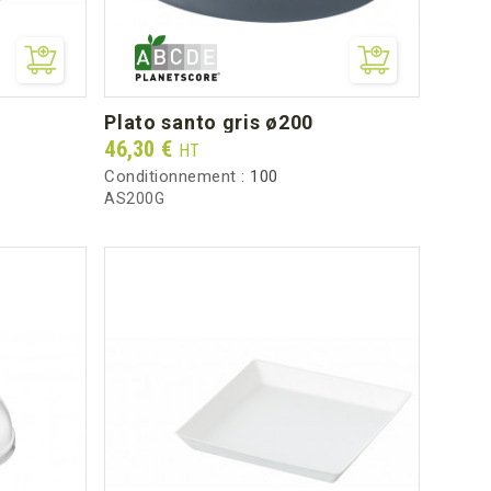
plato santo gris ø200
Prix
46,30 €
HT
Conditionnement :
100
AS200G