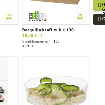
0
6
2
9
9
barquilla kraft cubik 130
Prix
18,50 €
HT
Conditionnement :
100
AKN13