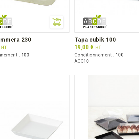
 timmera 230
tapa cubik 100
Prix
€
19,00 €
HT
HT
nnement :
100
Conditionnement :
100
ACC10