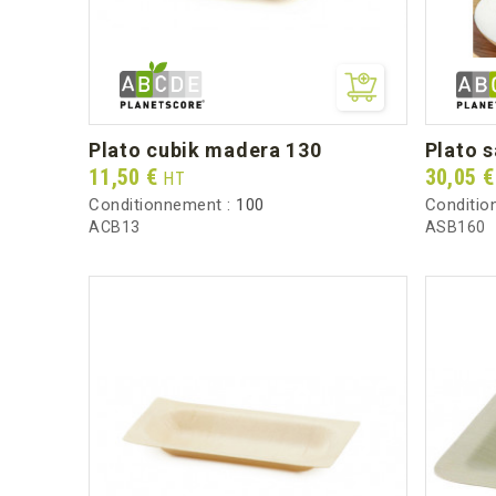
plato cubik madera 130
plato
Prix
Prix
11,50 €
30,05 
HT
Conditionnement :
100
Conditio
ACB13
ASB160