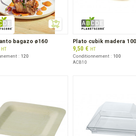
 santo bagazo ø160
plato cubik madera 10
Prix
€
9,50 €
HT
HT
nnement :
120
Conditionnement :
100
ACB10