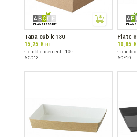
tapa cubik 130
plato 
Prix
Prix
15,25 €
10,85 
HT
Conditionnement :
100
Conditio
ACC13
ACF10