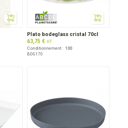
plato bodeglass cristal 70cl
Prix
63,75 €
HT
Conditionnement :
100
BDG170