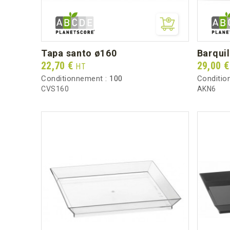
tapa santo ø160
barqui
Prix
Prix
22,70 €
29,00 
HT
Conditionnement :
100
Conditio
CVS160
AKN6