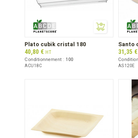
plato cubik cristal 180
santo
Prix
Prix
40,80 €
31,35 
HT
Conditionnement :
100
Conditio
ACU18C
AS120E