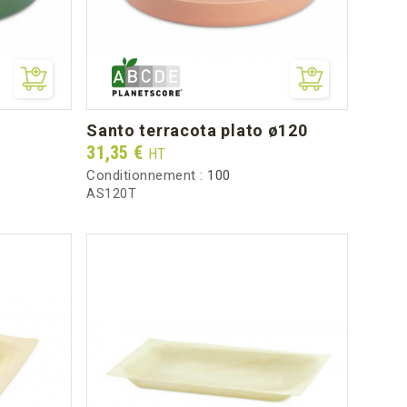
santo terracota plato ø120
Prix
31,35 €
HT
Conditionnement :
100
AS120T