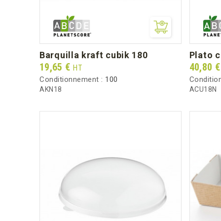
barquilla kraft cubik 180
plato 
Prix
Prix
19,65 €
40,80 
HT
Conditionnement :
100
Conditio
AKN18
ACU18N