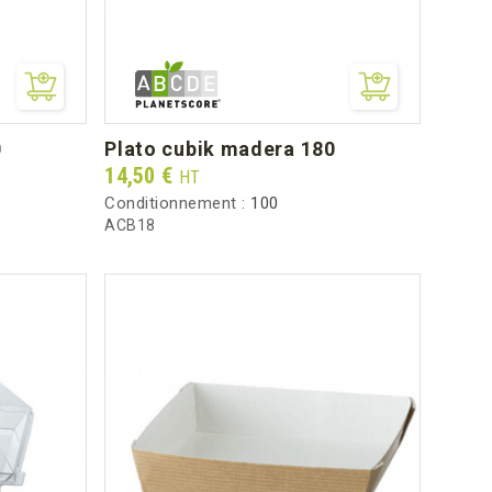
0
plato cubik madera 180
Prix
14,50 €
HT
Conditionnement :
100
ACB18