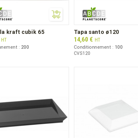
lla kraft cubik 65
tapa santo ø120
Prix
€
14,60 €
HT
HT
nnement :
200
Conditionnement :
100
CVS120