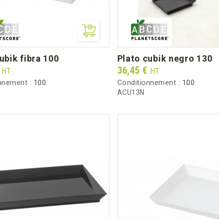
cubik fibra 100
plato cubik negro 130
Prix
€
36,45 €
HT
HT
nnement :
100
Conditionnement :
100
ACU13N