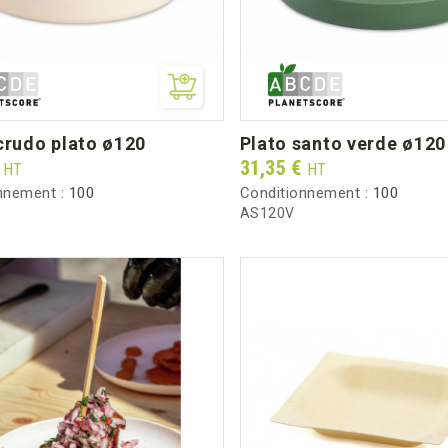
 crudo plato ø120
plato santo verde ø120
Prix
€
31,35 €
HT
HT
nnement :
100
Conditionnement :
100
AS120V