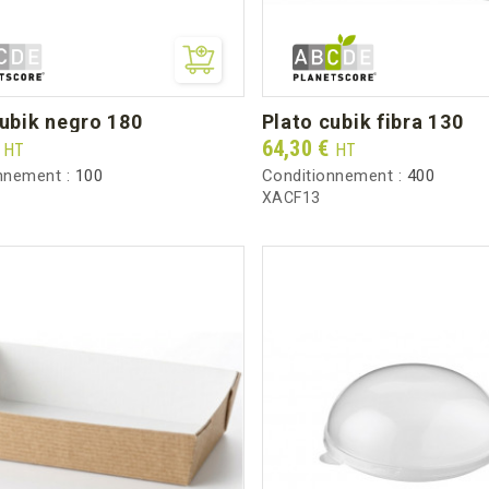
cubik negro 180
plato cubik fibra 130
Prix
€
64,30 €
HT
HT
nnement :
100
Conditionnement :
400
XACF13