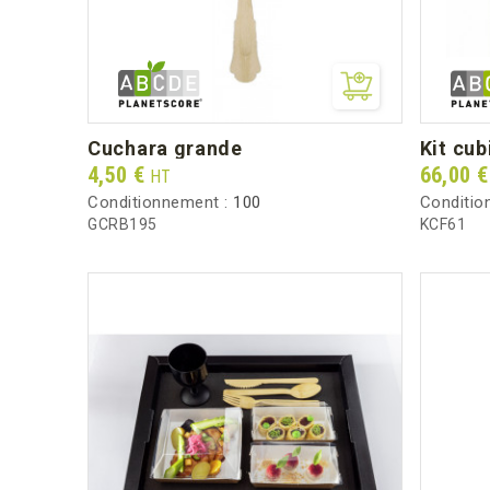
cuchara grande
kit cu
Prix
Prix
4,50 €
66,00 
HT
Conditionnement :
100
Conditio
GCRB195
KCF61