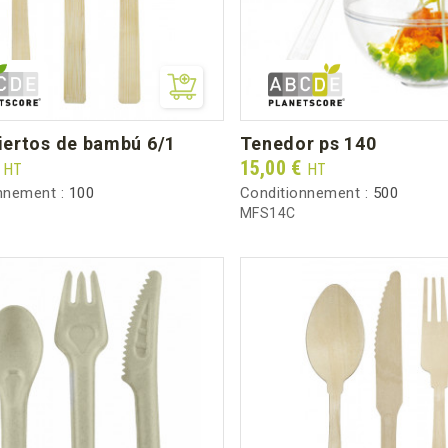
ubiertos de bambú 6/1
tenedor ps 140
Prix
€
15,00 €
HT
HT
nnement :
100
Conditionnement :
500
MFS14C