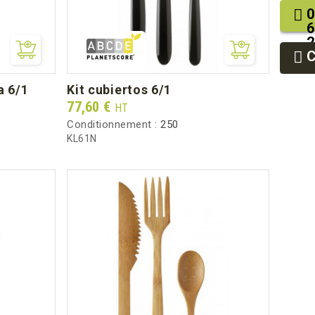
0
6
2
9
9
a 6/1
kit cubiertos 6/1
Prix
77,60 €
HT
Conditionnement :
250
KL61N