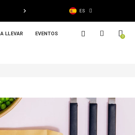

ES
A LLEVAR
EVENTOS