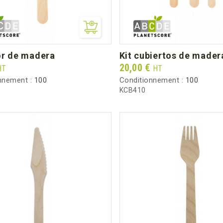
or de madera
kit cubiertos de mader
Prix
20,00 €
HT
HT
nnement :
100
Conditionnement :
100
KCB410