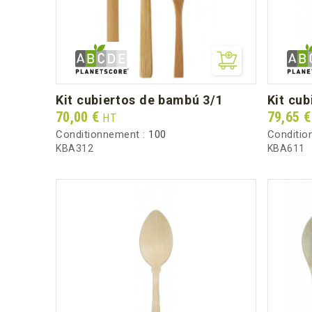
kit cubiertos de bambú 3/1
kit c
Prix
Prix
70,00 €
79,65 
HT
Conditionnement :
100
Conditio
KBA312
KBA611