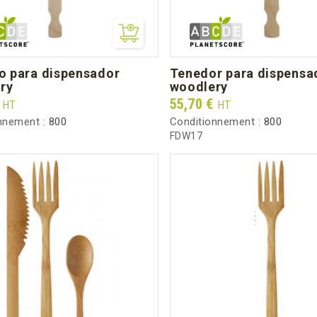
tenedor para dispensador
ry
woodlery
Prix
€
55,70 €
HT
HT
nnement :
800
Conditionnement :
800
FDW17