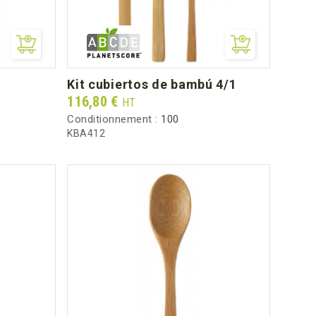
kit cubiertos de bambú 4/1
Prix
116,80 €
HT
Conditionnement :
100
KBA412