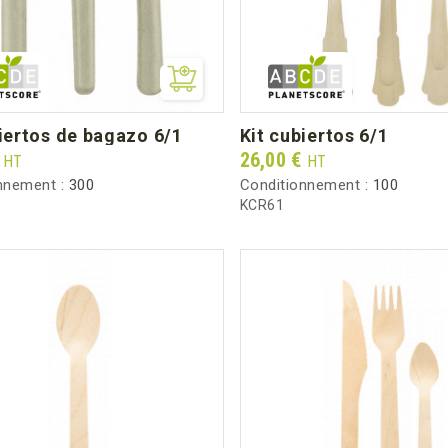
biertos de bagazo 6/1
kit cubiertos 6/1
Prix
€
26,00 €
HT
HT
nnement :
300
Conditionnement :
100
KCR61