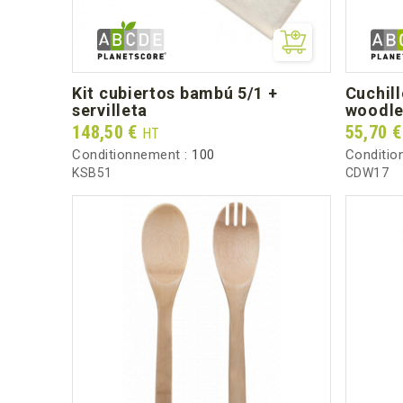
kit cubiertos bambú 5/1 +
cuchillo para dispensador
servilleta
woodle
Prix
Prix
148,50 €
55,70 
HT
Conditionnement :
100
Conditio
KSB51
CDW17