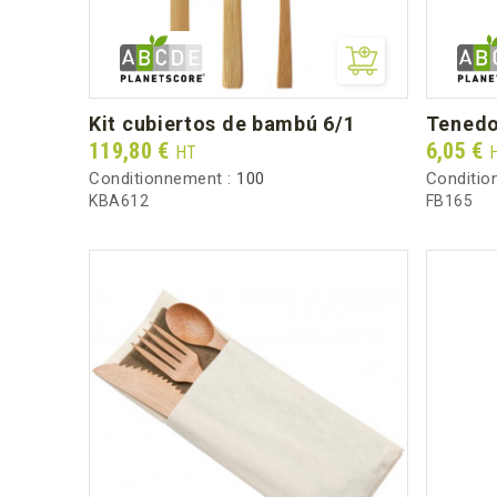
kit cubiertos de bambú 6/1
tened
Prix
Prix
119,80 €
6,05 €
HT
Conditionnement :
100
Conditio
KBA612
FB165