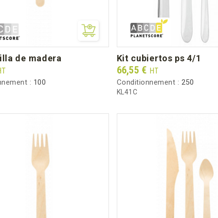
rilla de madera
kit cubiertos ps 4/1
Prix
66,55 €
HT
HT
nnement :
100
Conditionnement :
250
KL41C