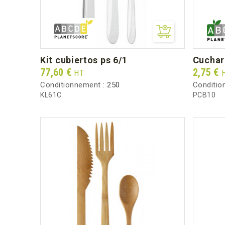
kit cubiertos ps 6/1
cucha
Prix
Prix
77,60 €
2,75 €
HT
Conditionnement :
250
Conditio
KL61C
PCB10