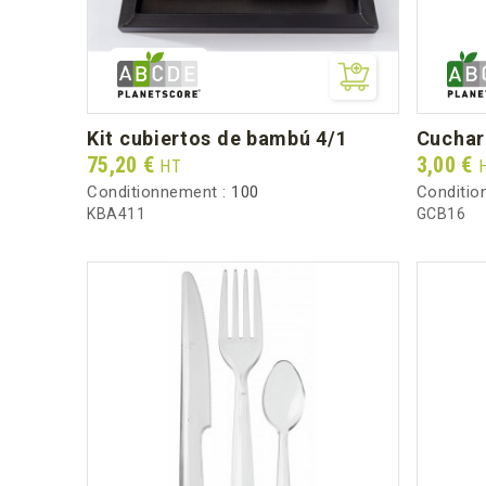
kit cubiertos de bambú 4/1
cucha
Prix
Prix
75,20 €
3,00 €
HT
Conditionnement :
100
Conditio
KBA411
GCB16