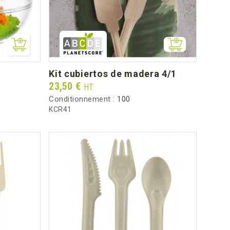
kit cubiertos de madera 4/1
Prix
23,50 €
HT
Conditionnement :
100
KCR41