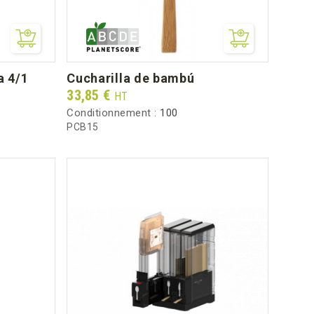
a 4/1
cucharilla de bambú
Prix
33,85 €
HT
Conditionnement :
100
PCB15