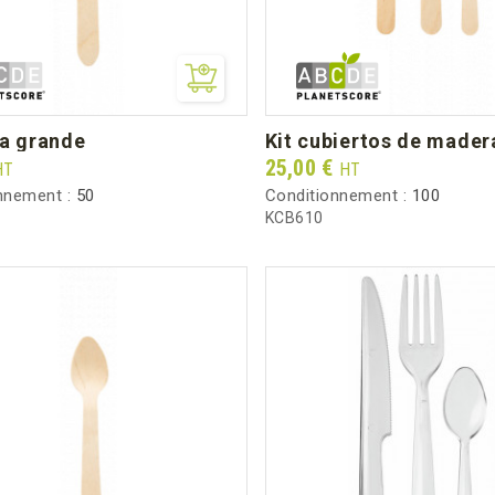
ra grande
kit cubiertos de mader
Prix
25,00 €
HT
HT
nnement :
50
Conditionnement :
100
KCB610