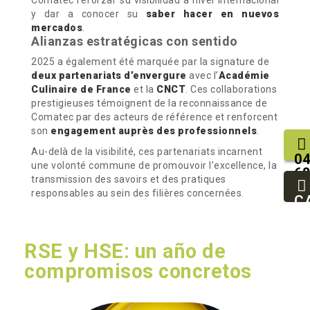
y dar a conocer su
saber hacer en nuevos
mercados
.
Alianzas estratégicas con sentido
2025 a également été marquée par la signature de
deux partenariats d’envergure
avec l’
Académie
Culinaire de France
et la
CNCT
. Ces collaborations
prestigieuses témoignent de la reconnaissance de
Comatec par des acteurs de référence et renforcent
son
engagement auprès des professionnels
.
Au-delà de la visibilité, ces partenariats incarnent
04
une volonté commune de promouvoir l’excellence, la
68
transmission des savoirs et des pratiques
25
responsables au sein des filières concernées.
93
C
94
RSE y HSE: un año de
compromisos concretos