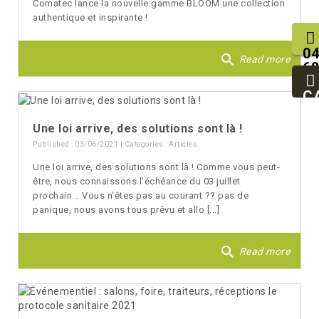
Comatec lance la nouvelle gamme BLOOM une collection
authentique et inspirante !
04
search
Read more
68
25
93
C
94
Une loi arrive, des solutions sont là !
Published : 03/06/2021 | Categories :
Articles
Une loi arrive, des solutions sont là ! Comme vous peut-
être, nous connaissons l’échéance du 03 juillet
prochain... Vous n’êtes pas au courant ?? pas de
panique, nous avons tous prévu et allo [...]
search
Read more