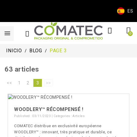
ES
INICIO
BLOG
PAGE 3
63 articles
<<
1
2
3
>>
WOODLERY™ RÉCOMPENSÉ !
Published : 03/11/2023 | Categories :
Articles
COMATEC distribue en exclusivité européenne
WOODLERY™ : innovant, très pratique et durable, ce