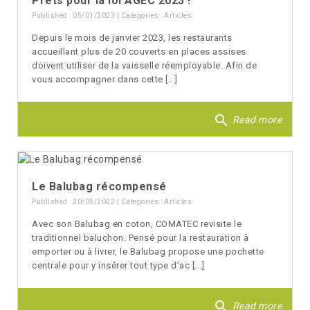
Prêts pour la loi AGEC 2023 !
Published : 05/01/2023 | Categories :
Articles
Depuis le mois de janvier 2023, les restaurants
accueillant plus de 20 couverts en places assises
doivent utiliser de la vaisselle réemployable. Afin de
vous accompagner dans cette [...]
search
Read more
Le Balubag récompensé
Published : 20/05/2022 | Categories :
Articles
Avec son Balubag en coton, COMATEC revisite le
traditionnel baluchon. Pensé pour la restauration à
emporter ou à livrer, le Balubag propose une pochette
centrale pour y insérer tout type d’ac [...]
search
Read more