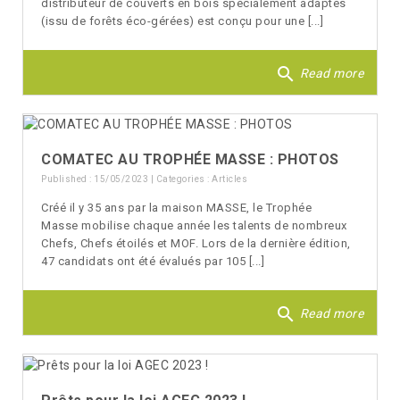
distributeur de couverts en bois spécialement adaptés
(issu de forêts éco-gérées) est conçu pour une [...]
search
Read more
COMATEC AU TROPHÉE MASSE : PHOTOS
Published : 15/05/2023 | Categories :
Articles
Créé il y 35 ans par la maison MASSE, le Trophée
Masse mobilise chaque année les talents de nombreux
Chefs, Chefs étoilés et MOF. Lors de la dernière édition,
47 candidats ont été évalués par 105 [...]
search
Read more