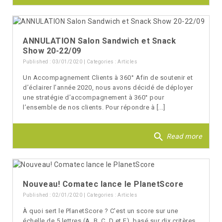
ANNULATION Salon Sandwich et Snack
Show 20-22/09
Published : 03/01/2020 | Categories :
Articles
Un Accompagnement Clients à 360° Afin de soutenir et
d’éclairer l’année 2020, nous avons décidé de déployer
une stratégie d’accompagnement à 360° pour
l’ensemble de nos clients. Pour répondre à [...]
search
Read more
Nouveau! Comatec lance le PlanetScore
Published : 02/01/2020 | Categories :
Articles
À quoi sert le PlanetScore ? C'est un score sur une
échelle de 5 lettres (A, B, C, D et E), basé sur dix critères