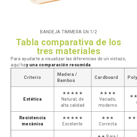
BANDEJA TIMMERA GN 1/2
Tabla comparativa de los
tres materiales
Para ayudarte a visualizar las diferencias de un vistazo,
aquí ha
y una comparación resumida
:
Madera /
Criterio
Cardboard
Poly
Bambo
ú
★★★★★
★★★★
★★★
Estética
Natural, de
Variado,
alta calidad
moderno
Resistencia
★★★★★
★★★
★★★
mecànica
Excelente
Correcta
★★ Baja (