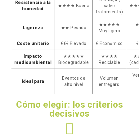
Resistencia a la
★★★★ Buena
salvo
★★★
humedad
tratamiento)
★★★★★
★
Ligereza
★★ Pesado
Muy ligero
Coste unitario
€€€ Elevado
€ Econ
mico
€
ó
Impacto
★★★★★
★★★★
★★
medioambiental
Biodegradable
Reciclable
(cad
Ver
Eventos de
Volumen
Ideal para
alto nivel
entregars
Cómo elegir: los criterios
decisivos