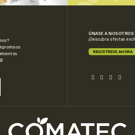
ÚNASE A NOSOTROS
¡Descubra ofertas exc
mos?
mpromisos
REGÍSTRESE AHORA
amientas
e©