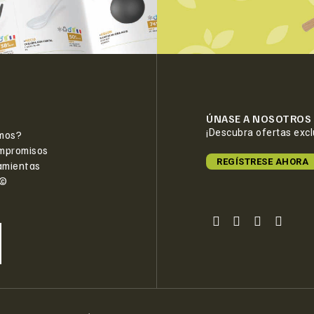
ÚNASE A NOSOTROS
¡Descubra ofertas exc
mos?
mpromisos
REGÍSTRESE AHORA
amientas
e©