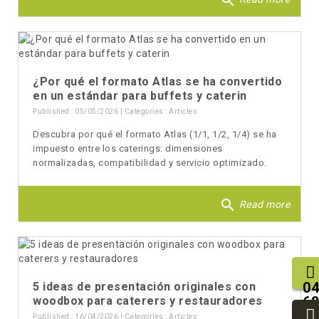
search
¿Por qué el formato Atlas se ha convertido
en un estándar para buffets y caterin
Published : 05/05/2026 | Categories :
Articles
Descubra por qué el formato Atlas (1/1, 1/2, 1/4) se ha
impuesto entre los caterings: dimensiones
normalizadas, compatibilidad y servicio optimizado.
search
Read more
04
5 ideas de presentación originales con
68
woodbox para caterers y restauradores
25
Published : 16/04/2026 | Categories :
Articles