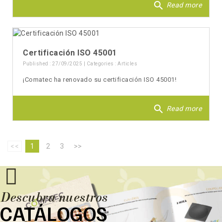
search
Read more
Certificación ISO 45001
Published : 27/09/2025 | Categories :
Articles
¡Comatec ha renovado su certificación ISO 45001!
search
Read more
<<
1
2
3
>>
Descubra nuestros
CATÁLOGOS