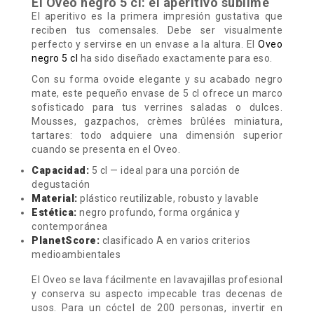
El Oveo negro 5 cl: el aperitivo sublime
El aperitivo es la primera impresión gustativa que
reciben tus comensales. Debe ser visualmente
perfecto y servirse en un envase a la altura.
El
Oveo
negro 5 cl
ha sido diseñado exactamente para eso.
Con su forma ovoide elegante y su acabado negro
mate, este pequeño envase de 5 cl ofrece un marco
sofisticado para tus verrines saladas o dulces.
Mousses, gazpachos, crèmes brûlées miniatura,
tartares: todo adquiere una dimensión superior
cuando se presenta en el Oveo.
Capacidad:
5 cl — ideal para una porción de
degustación
Material:
plástico reutilizable, robusto y lavable
Estética:
negro profundo, forma orgánica y
contemporánea
PlanetScore:
clasificado A en varios criterios
medioambientales
El Oveo se lava fácilmente en lavavajillas profesional
y conserva su aspecto impecable tras decenas de
usos. Para un cóctel de 200 personas, invertir en