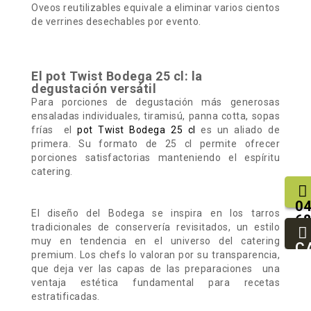
Oveos reutilizables equivale a eliminar varios cientos
de verrines desechables por evento.
El pot Twist Bodega 25 cl: la
degustación versátil
Para porciones de degustación más generosas
ensaladas individuales, tiramisú, panna cotta, sopas
frías el
pot Twist Bodega 25 cl
es un aliado de
primera. Su formato de 25 cl permite ofrecer
porciones satisfactorias manteniendo el espíritu
catering.
04
El diseño del Bodega se inspira en los tarros
68
tradicionales de conservería revisitados, un estilo
25
muy en tendencia en el universo del catering
93
C
premium. Los chefs lo valoran por su transparencia,
94
que deja ver las capas de las preparaciones una
ventaja estética fundamental para recetas
estratificadas.