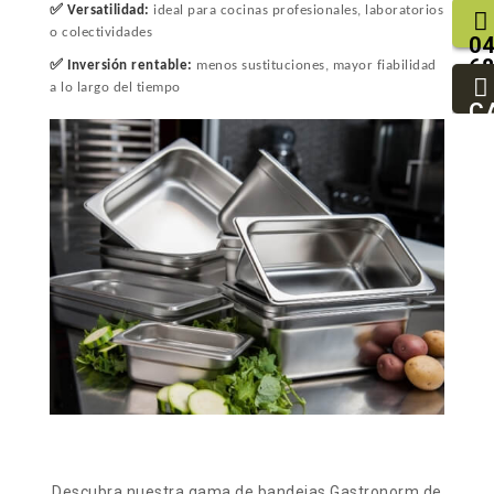
✅
Versatilidad:
ideal para cocinas profesionales, laboratorios
o colectividades
04
68
✅
Inversión rentable:
menos sustituciones, mayor fiabilidad
25
a lo largo del tiempo
93
C
94
Descubra nuestra gama de bandejas Gastronorm de