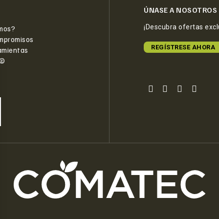
ÚNASE A NOSOTROS
¡Descubra ofertas exc
mos?
mpromisos
REGÍSTRESE AHORA
amientas
e©