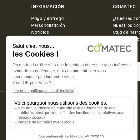
INFORMACIÓN
COMATEC
Pago y entrega
¿Quiénes so
Personalización
Nuestros co
Noticias
Caja de herr
Contacto
PlanetScor
PAGO SEGURO ✅