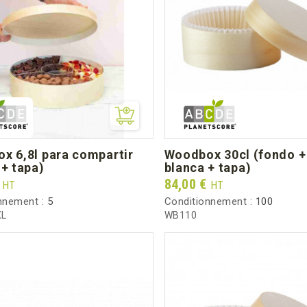
woodbox 30cl (fondo + cajita
 + tapa)
blanca + tapa)
Prix
€
84,00 €
HT
HT
nnement :
5
Conditionnement :
100
XL
WB110