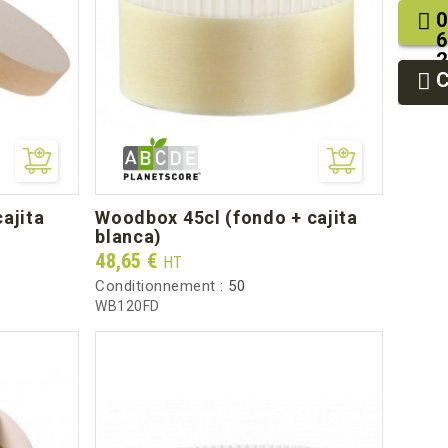
0
6
2
9
9
woodbox 45cl (fondo + cajita
blanca)
Prix
48,65 €
HT
Conditionnement :
50
WB120FD