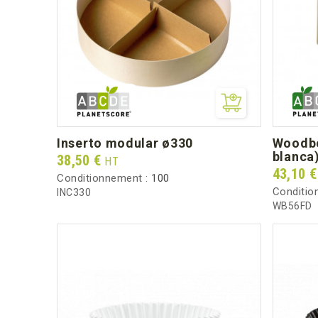
inserto modular ø330
woodbox 5cl (fondo + cajita
blanca
Prix
38,50 €
HT
Prix
43,10 
Conditionnement :
100
Conditio
INC330
WB56FD