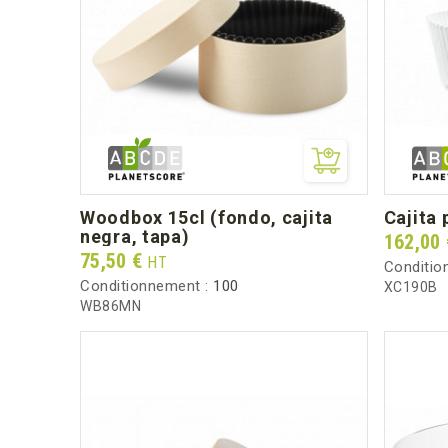
woodbox 15cl (fondo, cajita
cajit
negra, tapa)
Prix
162,00
Prix
75,50 €
HT
Conditio
Conditionnement :
100
XC190B
WB86MN