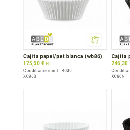
cajita papel/pet blanca (wb86)
cajit
Prix
Prix
175,50 €
246,30
HT
Conditionnement :
4000
Conditio
XC86B
XC86N