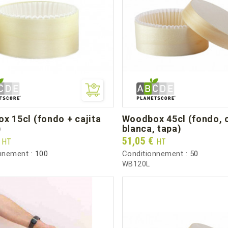
woodbox 45cl (fondo, cajita
)
blanca, tapa)
Prix
€
51,05 €
HT
HT
nnement :
100
Conditionnement :
50
WB120L