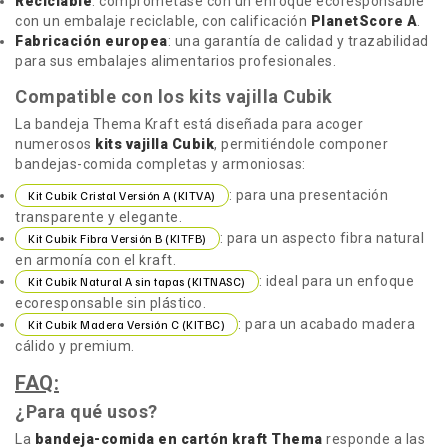
Reciclable
: comprométase con un enfoque ecoresponsable
con un embalaje reciclable, con calificación
PlanetScore A
.
Fabricación europea
: una garantía de calidad y trazabilidad
para sus embalajes alimentarios profesionales.
Compatible con los kits vajilla Cubik
La bandeja Thema Kraft está diseñada para acoger
numerosos
kits vajilla Cubik
, permitiéndole componer
bandejas-comida completas y armoniosas:
: para una presentación
Kit Cubik Cristal Versión A (KITVA)
transparente y elegante.
: para un aspecto fibra natural
Kit Cubik Fibra Versión B (KITFB)
en armonía con el kraft.
: ideal para un enfoque
Kit Cubik Natural A sin tapas (KITNASC)
ecoresponsable sin plástico.
: para un acabado madera
Kit Cubik Madera Versión C (KITBC)
cálido y premium.
FAQ:
¿Para qué usos?
La
bandeja-comida en cartón kraft Thema
responde a las