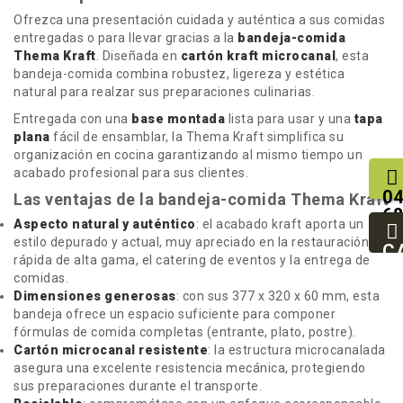
Ofrezca una presentación cuidada y auténtica a sus comidas
entregadas o para llevar gracias a la
bandeja-comida
Thema Kraft
. Diseñada en
cartón kraft microcanal
, esta
bandeja-comida combina robustez, ligereza y estética
natural para realzar sus preparaciones culinarias.
Entregada con una
base montada
lista para usar y una
tapa
plana
fácil de ensamblar, la Thema Kraft simplifica su
organización en cocina garantizando al mismo tiempo un
acabado profesional para sus clientes.
04
Las ventajas de la bandeja-comida Thema Kraft
68
Aspecto natural y auténtico
: el acabado kraft aporta un
25
estilo depurado y actual, muy apreciado en la restauración
93
C
rápida de alta gama, el catering de eventos y la entrega de
94
comidas.
Dimensiones generosas
: con sus 377 x 320 x 60 mm, esta
bandeja ofrece un espacio suficiente para componer
fórmulas de comida completas (entrante, plato, postre).
Cartón microcanal resistente
: la estructura microcanalada
asegura una excelente resistencia mecánica, protegiendo
sus preparaciones durante el transporte.