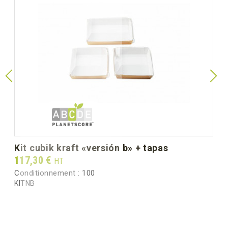
unitaria)
Altura mm (dimensión
60
unitaria)
Peso unitario (g)
254.0
Peso bruto por caja (kg)
20.30
kit cubik kraft «versión b» + tapas
Prix
117,30 €
HT
Conditionnement :
100
KITNB