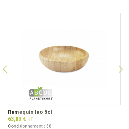
ramequín lao 5cl
Prix
63,00 €
HT
Conditionnement :
60