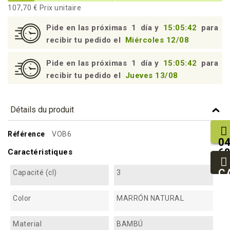
107,70 €
Prix unitaire
Pide en las próximas
1
día y
15:05:41
para
recibir tu pedido el
Miércoles 12/08
Pide en las próximas
1
día y
15:05:41
para
recibir tu pedido el
Jueves 13/08
Détails du produit
Référence
VOB6
04
68
Caractéristiques
25
93
C
Capacité (cl)
3
94
Color
MARRÓN NATURAL
Material
BAMBÚ