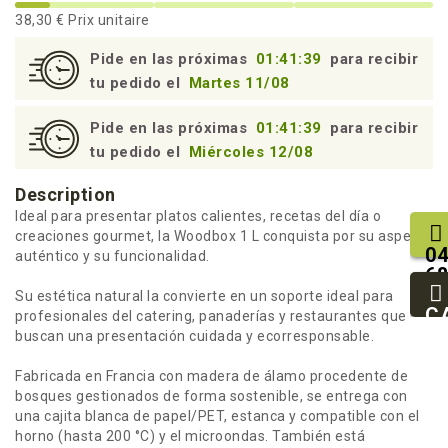
38,30 €
Prix unitaire
Pide en las próximas
01:41:39
para recibir
tu pedido el
Martes 11/08
Pide en las próximas
01:41:39
para recibir
tu pedido el
Miércoles 12/08
Description
Ideal para presentar platos calientes, recetas del día o
creaciones gourmet, la Woodbox 1 L conquista por su aspecto
04
auténtico y su funcionalidad.
68
25
Su estética natural la convierte en un soporte ideal para
93
C
profesionales del catering, panaderías y restaurantes que
94
buscan una presentación cuidada y ecorresponsable.
Fabricada en Francia con madera de álamo procedente de
bosques gestionados de forma sostenible, se entrega con
una cajita blanca de papel/PET, estanca y compatible con el
horno (hasta 200 °C) y el microondas. También está