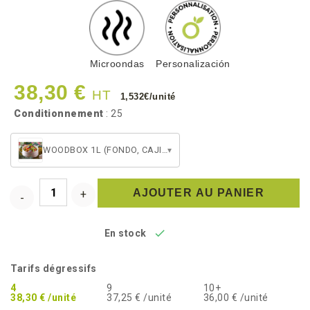
Microondas
Personalización
38,30 €
HT
1,532€/unité
Conditionnement
: 25
WOODBOX 1L (FONDO, CAJITA BLANCA, TAPA)
▾
AJOUTER AU PANIER

En stock
Tarifs dégressifs
4
9
10+
38,30 € /unité
37,25 € /unité
36,00 € /unité