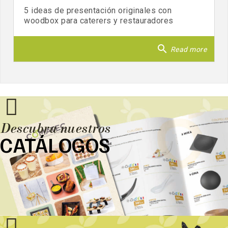
5 ideas de presentación originales con
woodbox para caterers y restauradores
search
Read more
Descubra nuestros
CATÁLOGOS