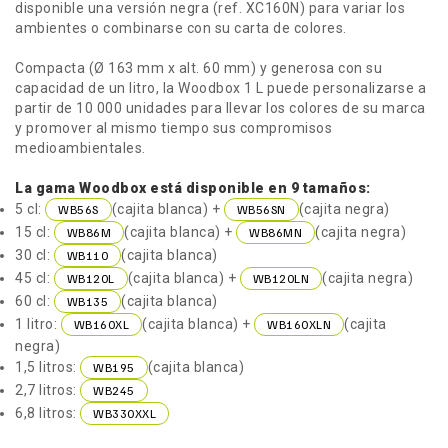
disponible una versión negra (ref. XC160N) para variar los
ambientes o combinarse con su carta de colores.
Compacta (Ø 163 mm x alt. 60 mm) y generosa con su
capacidad de un litro, la Woodbox 1 L puede personalizarse a
partir de 10 000 unidades para llevar los colores de su marca
y promover al mismo tiempo sus compromisos
medioambientales.
La gama Woodbox está disponible en 9 tamaños:
5 cl:
(cajita blanca) +
(cajita negra)
WB56S
WB56SN
15 cl:
(cajita blanca) +
(cajita negra)
WB86M
WB86MN
30 cl:
(cajita blanca)
WB110
45 cl:
(cajita blanca) +
(cajita negra)
WB120L
WB120LN
60 cl:
(cajita blanca)
WB135
1 litro:
(cajita blanca) +
(cajita
WB160XL
WB160XLN
negra)
1,5 litros:
(cajita blanca)
WB195
2,7 litros:
WB245
6,8 litros:
WB330XXL