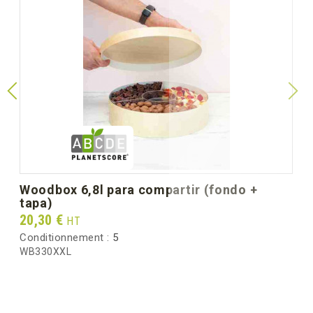
Temperatura mínima
-20
Temperatura máxima
200
Altura mm (dimensión
60
unitaria)
Diámetro Ø mm
163
(dimensión unitaria)
Peso unitario (g)
82.0
woodbox 6,8l para compartir (fondo +
tapa)
Peso bruto por caja (kg)
2.60
Prix
20,30 €
HT
Conditionnement :
5
WB330XXL