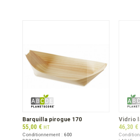
barquilla pirogue 170
vidrio 
Prix
Prix
55,00 €
46,30 €
HT
Conditionnement :
600
Conditio