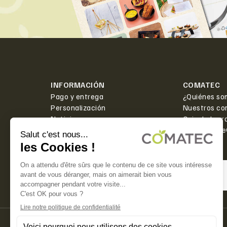
INFORMACIÓN
COMATEC
Pago y entrega
¿Quiénes so
Personalización
Nuestros co
Noticias
Caja de herr
Contacto
PlanetScor
PAGO SEGURO ✅