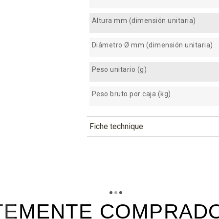
Altura mm (dimensión unitaria)
Diámetro Ø mm (dimensión unitaria)
Peso unitario (g)
Peso bruto por caja (kg)
Fiche technique
TÉLÉCHARGEMENT
pak200_fiche_technique_fr.pd
Téléchargement (302.63k)
pak200_fiche_technique_es.p
Téléchargement (186.78k)
TEMENTE COMPRADO