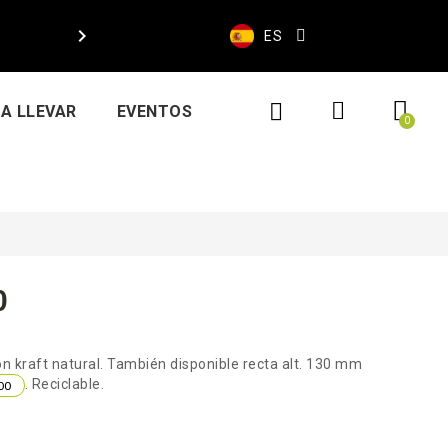

ES
A LLEVAR
EVENTOS
0
ón kraft natural. También disponible recta alt. 130 mm
. Reciclable.
00