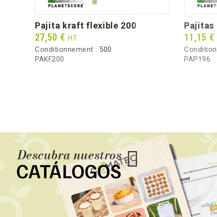
pajita kraft flexible 200
pajita
Prix
Prix
27,50 €
11,15 €
HT
Conditionnement :
500
Conditio
PAKF200
PAP196
Descubra nuestros
CATÁLOGOS