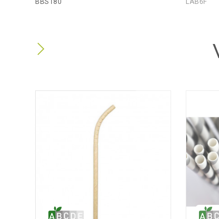
BBS180
LAB6F