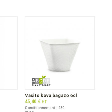
vasito kova bagazo 6cl
kit
Prix
Prix
45,40 €
25,0
HT
Conditionnement :
480
Condi