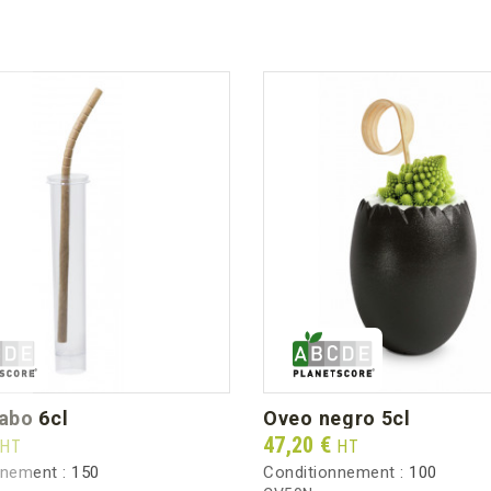
labo 6cl
oveo negro 5cl
Prix
47,20 €
HT
HT
nnement :
150
Conditionnement :
100