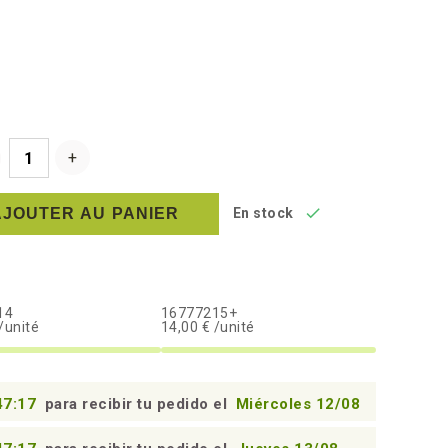

AJOUTER AU PANIER
En stock
14
16777215+
/unité
14,00 € /unité
47:16
para recibir tu pedido el
Miércoles 12/08