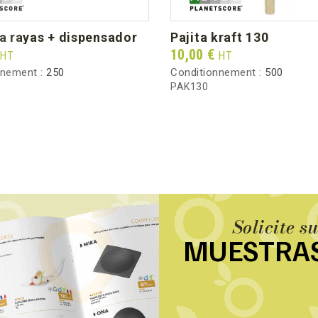
s a rayas + dispensador
pajita kraft 130
Prix
10,00 €
HT
HT
nnement :
250
Conditionnement :
500
PAK130
Solicite s
MUESTRA