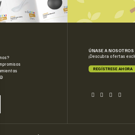
ÚNASE A NOSOTROS
¡Descubra ofertas exc
mos?
mpromisos
REGÍSTRESE AHORA
amientas
e©