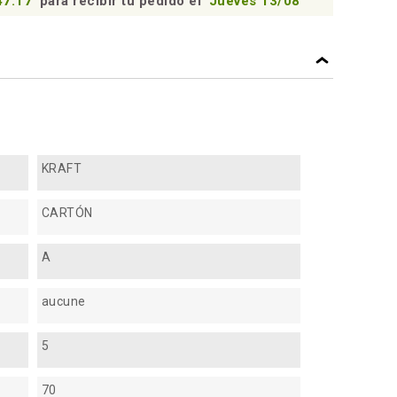
47:16
para recibir tu pedido el
Jueves 13/08
KRAFT
CARTÓN
A
aucune
5
70