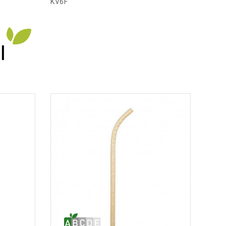
KV6F
KCB6
I