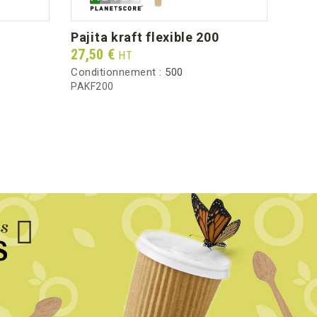
pajita kraft flexible 200
Prix
27,50 €
HT
Conditionnement :
500
PAKF200
us
S