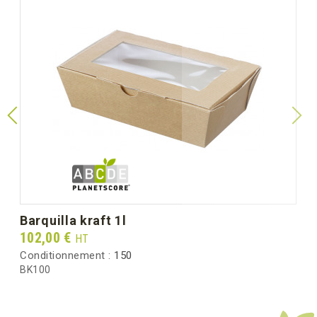
barquilla kraft 1l
Prix
102,00 €
HT
Conditionnement :
150
BK100