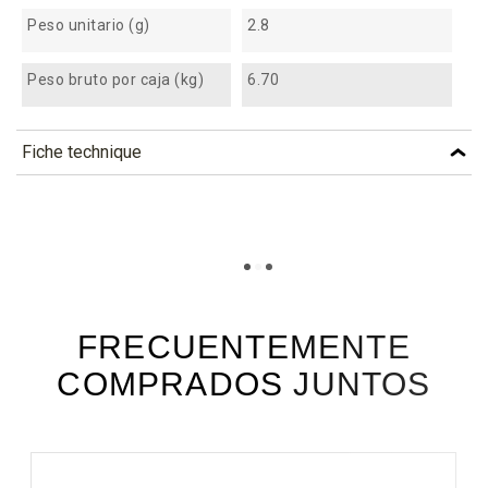
Peso unitario (g)
2.8
Peso bruto por caja (kg)
6.70
Fiche technique
TÉLÉCHARGEMENT
xcv63f_fiche_technique_fr.pdf
Téléchargement (254.02k)
xcv63f_fiche_technique_es.pdf
Téléchargement (137.59k)
FRECUENTEMENTE
COMPRADOS JUNTOS