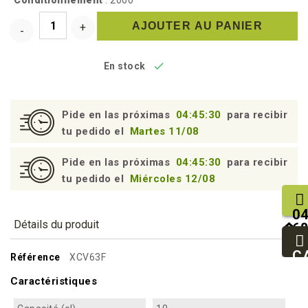
Conditionnement
: 2000
AJOUTER AU PANIER

En stock
Pide en las próximas
04:45:29
para recibir
tu pedido el
Martes 11/08
Pide en las próximas
04:45:29
para recibir
tu pedido el
Miércoles 12/08
04
Détails du produit
68
25
93
C
Référence
XCV63F
94
Caractéristiques