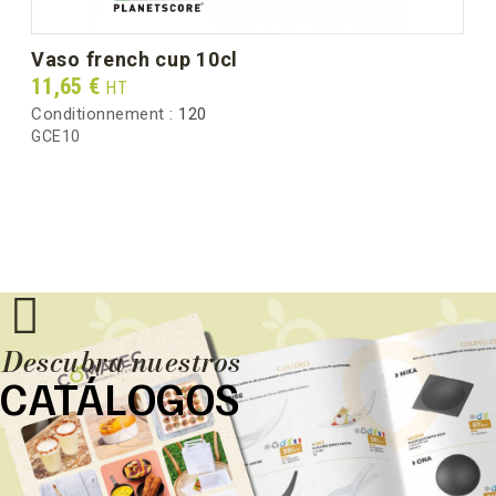
vaso french cup 10cl
Prix
11,65 €
HT
Conditionnement :
120
GCE10
Descubra nuestros
CATÁLOGOS