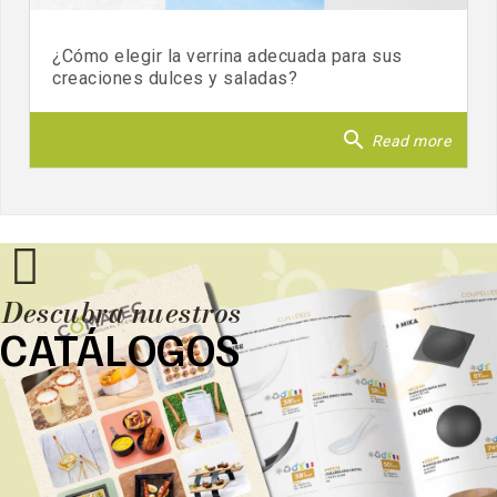
¿Cómo elegir la verrina adecuada para sus
creaciones dulces y saladas?
search
Read more
Descubra nuestros
CATÁLOGOS