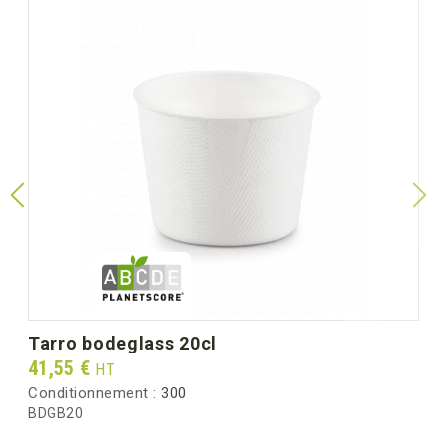
tarro bodeglass 20cl
Prix
41,55 €
HT
Conditionnement :
300
BDGB20