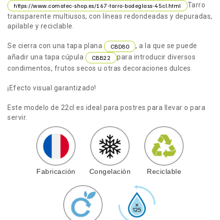
Tarro
https://www.comatec-shop.es/167-tarro-bodeglass-45cl.html
transparente multiusos, con líneas redondeadas y depuradas,
apilable y reciclable.
Se cierra con una tapa plana
, a la que se puede
CBD80
añadir una tapa cúpula
para introducir diversos
CBB22
condimentos, frutos secos u otras decoraciones dulces.
¡Efecto visual garantizado!
Este modelo de 22cl es ideal para postres para llevar o para
servir.
Fabricación
Congelación
Reciclable