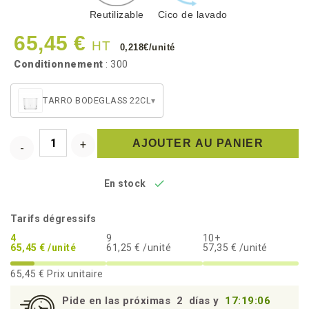
Reutilizable
Cico de lavado
65,45 €
HT
0,218€/unité
Conditionnement
: 300
TARRO BODEGLASS 22CL
▾
AJOUTER AU PANIER

En stock
Tarifs dégressifs
4
9
10+
65,45 € /unité
61,25 € /unité
57,35 € /unité
65,45 €
Prix unitaire
Pide en las próximas
2
días y
17:19:06