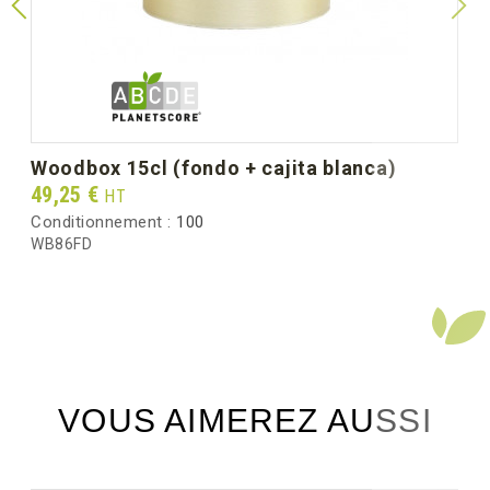
Diámetro Ø mm
78
(dimensión unitaria)
Peso unitario (g)
16.0
Peso bruto por caja (kg)
5.50
woodbox 15cl (fondo + cajita blanca)
Prix
49,25 €
HT
Conditionnement :
100
WB86FD
VOUS AIMEREZ AUSSI