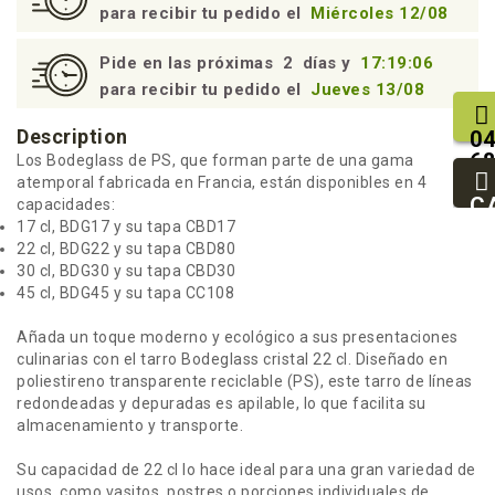
para recibir tu pedido el
Miércoles 12/08
Pide en las próximas
2
días y
17:19:06
para recibir tu pedido el
Jueves 13/08
Description
04
68
Los Bodeglass de PS, que forman parte de una gama
25
atemporal fabricada en Francia, están disponibles en 4
93
C
capacidades:
94
17 cl, BDG17 y su tapa CBD17
22 cl, BDG22 y su tapa CBD80
30 cl, BDG30 y su tapa CBD30
45 cl, BDG45 y su tapa CC108
Añada un toque moderno y ecológico a sus presentaciones
culinarias con el tarro Bodeglass cristal 22 cl. Diseñado en
poliestireno transparente reciclable (PS), este tarro de líneas
redondeadas y depuradas es apilable, lo que facilita su
almacenamiento y transporte.
Su capacidad de 22 cl lo hace ideal para una gran variedad de
usos, como vasitos, postres o porciones individuales de