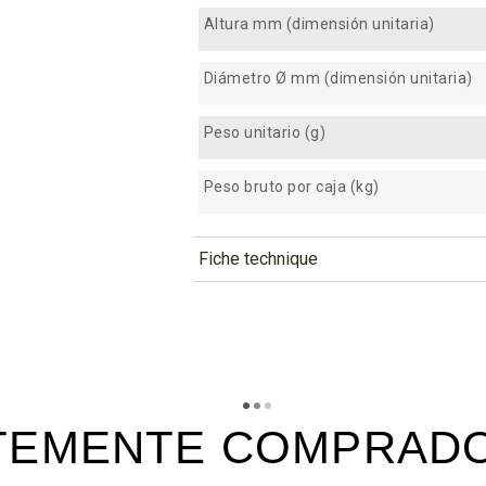
Altura mm (dimensión unitaria)
Diámetro Ø mm (dimensión unitaria)
Peso unitario (g)
Peso bruto por caja (kg)
Fiche technique
TÉLÉCHARGEMENT
cbd30_fiche_technique_fr.pdf
Téléchargement (307.79k)
cbd30_fiche_technique_es.pd
Téléchargement (192.27k)
TEMENTE COMPRADO