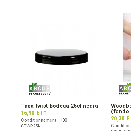
tapa twist bodega 25cl negra
woodbox 6,8l para compartir
(fondo 
Prix
16,90 €
HT
Prix
20,30 €
Conditionnement :
100
Conditio
CTWP25N