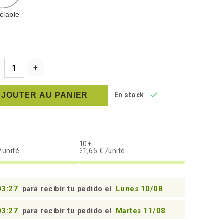
clable

AJOUTER AU PANIER
En stock
10+
/unité
31,65 € /unité
03:26
para recibir tu pedido el
Lunes 10/08
03:26
para recibir tu pedido el
Martes 11/08