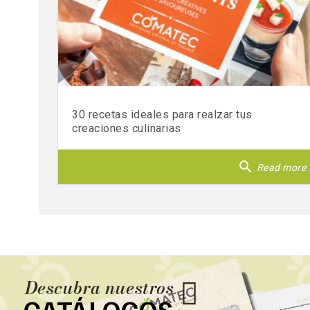
30 recetas ideales para realzar tus
creaciones culinarias
search
Read more
Descubra nuestros