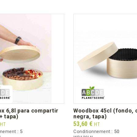
woodbox 45cl (fondo, cajita
+ tapa)
negra, tapa)
Prix
53,60 €
HT
HT
nnement :
5
Conditionnement :
50