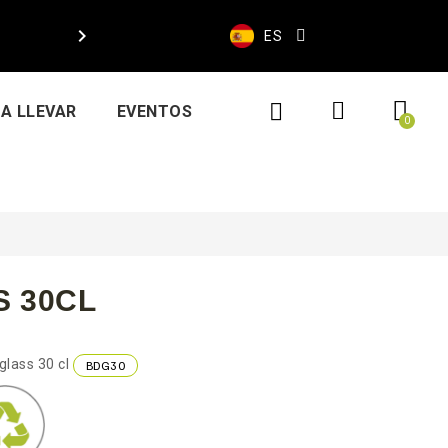

ES
A LLEVAR
EVENTOS
 30CL
glass 30 cl
BDG30