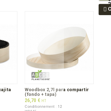
2
9
9
woodbox 2,7l para compartir
tap
(fondo + tapa)
Prix
38,4
Prix
26,70 €
HT
Condi
Conditionnement :
12
CBD1