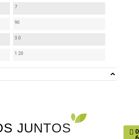
7
90
3.0
1.20
f
S JUNTOS
0
6