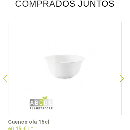
COMPRADOS JUNTOS
cuenco ola 15cl
Prix
60,15 €
HT