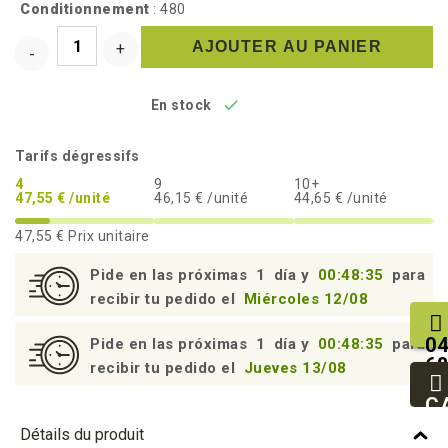
Conditionnement
: 480
AJOUTER AU PANIER

En stock
Tarifs dégressifs
4
9
10+
47,55 € /unité
46,15 € /unité
44,65 € /unité
47,55 €
Prix unitaire
Pide en las próximas
1
día y
00:48:34
para
recibir tu pedido el
Miércoles 12/08
04
Pide en las próximas
1
día y
00:48:34
para
68
recibir tu pedido el
Jueves 13/08
25
93
C
94
Détails du produit