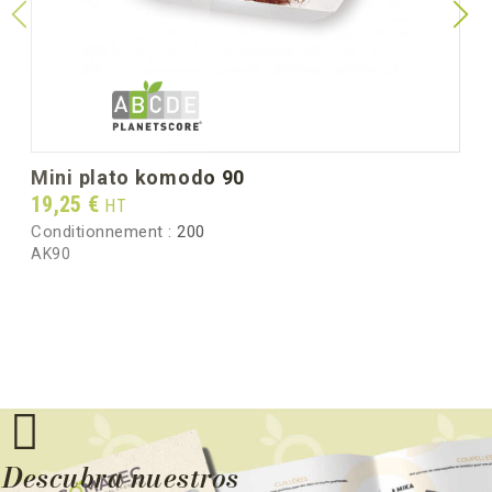
mini plato komodo 90
Prix
19,25 €
HT
Conditionnement :
200
AK90
Descubra nuestros