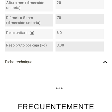
Altura mm (dimensión
20
unitaria)
Diámetro Ø mm
70
(dimensión unitaria)
Peso unitario (g)
6.0
Peso bruto por caja (kg)
3.00
Fiche technique
TÉLÉCHARGEMENT
csb50_fiche_technique_fr.pdf
Téléchargement (299.71k)
csb50_fiche_technique_es.pdf
Téléchargement (183.6k)
FRECUENTEMENTE