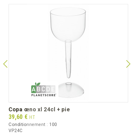
copa œno xl 24cl + pie
Prix
39,60 €
HT
Conditionnement :
100
VP24C