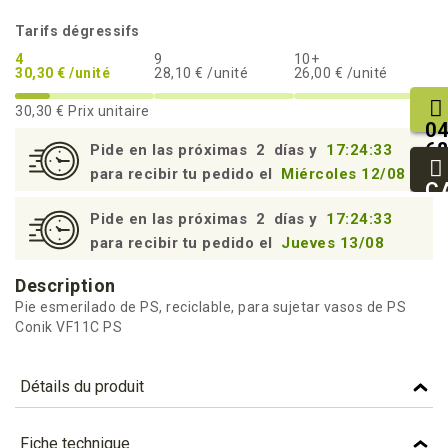
Tarifs dégressifs
4
9
10+
30,30 € /unité
28,10 € /unité
26,00 € /unité
30,30 €
Prix unitaire
04
68
Pide en las próximas
2
días y
17:24:32
25
para recibir tu pedido el
Miércoles 12/08
93
C
94
Pide en las próximas
2
días y
17:24:32
para recibir tu pedido el
Jueves 13/08
Description
Pie esmerilado de PS, reciclable, para sujetar vasos de PS
Conik VF11C PS
Détails du produit
Référence
PVC1C
Fiche technique