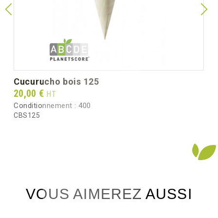
Peso unitario (g)
4.0
Peso bruto por caja (kg)
1.10
cucurucho bois 125
Prix
20,00 €
HT
Conditionnement :
400
CBS125
VOUS AIMEREZ AUSSI