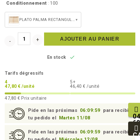
Conditionnement
: 100
PLATO PALMA RECTANGULAR 240
▾
AJOUTER AU PANIER

En stock
Tarifs dégressifs
4
5+
47,80 € /unité
46,40 € /unité
47,80 €
Prix unitaire
Pide en las próximas
06:09:59
para recibir
04
tu pedido el
Martes 11/08
68
25
Pide en las próximas
06:09:59
para recibir
93
C
tu pedido el
Miércoles 12/08