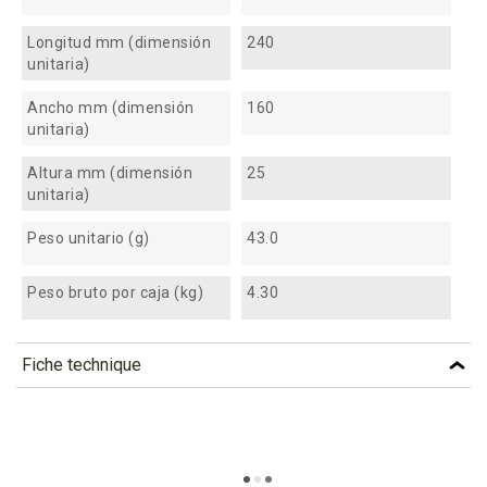
Longitud mm (dimensión
240
unitaria)
Ancho mm (dimensión
160
unitaria)
Altura mm (dimensión
25
unitaria)
Peso unitario (g)
43.0
Peso bruto por caja (kg)
4.30
Fiche technique
TÉLÉCHARGEMENT
apa24_fiche_technique_fr.pdf
Téléchargement (311.14k)