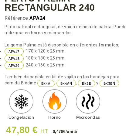
RECTANGULAR 240
Référence
APA24
Plato natural rectangular, de vaina de hoja de palma. Puede
utilizarse en horno y microondas.
La gama Palma está disponible en diferentes formatos:
: 170 x 120 x 25 mm
APA17
: 180 x 180 x 25 mm
APA18
: 240 x 160 x 25 mm
APA24
También disponible en kit de vajilla en las bandejas para
comida Biodine
,
,
y
BK4A
BK4AN
BK3B
BK3BN
Congelación
Horno
Microondas
47,80 €
HT
0,478€/unité