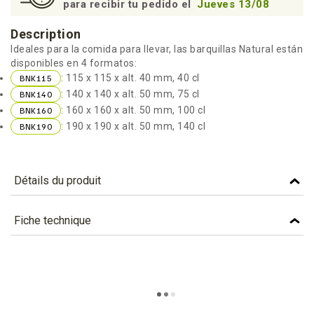
para recibir tu pedido el
Jueves 13/08
Description
Ideales para la comida para llevar, las barquillas Natural están
disponibles en 4 formatos:
: 115 x 115 x alt. 40 mm, 40 cl
BNK115
: 140 x 140 x alt. 50 mm, 75 cl
BNK140
: 160 x 160 x alt. 50 mm, 100 cl
BNK160
: 190 x 190 x alt. 50 mm, 140 cl
BNK190
Détails du produit
Référence
BNK140
Fiche technique
Caractéristiques
TÉLÉCHARGEMENT
Capacité (cl)
75
bnk140_fiche_technique_fr.pdf
Téléchargement (305.05k)
Color
KRAFT
bnk140_fiche_technique_es.pdf