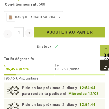
Conditionnement
: 500
BARQUILLA NATURAL KRAFT 75CL + TAPA
▾
AJOUTER AU PANIER

En stock
04
Tarifs dégressifs
68
25
4
5+
93
C
196,45 € /unité
190,75 € /unité
94
196,45 €
Prix unitaire
Pide en las próximas
2
días y
12:54:43
para recibir tu pedido el
Miércoles 12/08
Pide en las próximas
2
días y
12:54:43