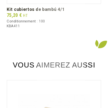
Peso unitario (g)
21.0
kit cubiertos de bambú 4/1
Prix
75,20 €
HT
Peso bruto por caja (kg)
11.80
Conditionnement :
100
KBA411
VOUS AIMEREZ AUSSI