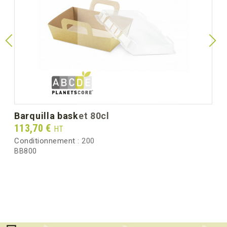
barquilla basket 80cl
Prix
113,70 €
HT
Conditionnement :
200
BB800