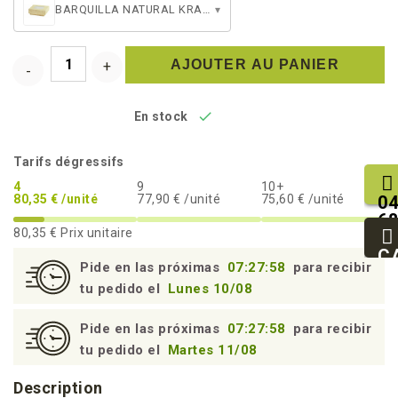
BARQUILLA NATURAL KRAFT 40CL + TAPA
▾
AJOUTER AU PANIER

En stock
Tarifs dégressifs
4
9
10+
04
80,35 € /unité
77,90 € /unité
75,60 € /unité
68
80,35 €
Prix unitaire
25
93
C
Pide en las próximas
07:27:57
para recibir
94
tu pedido el
Lunes 10/08
Pide en las próximas
07:27:57
para recibir
tu pedido el
Martes 11/08
Description