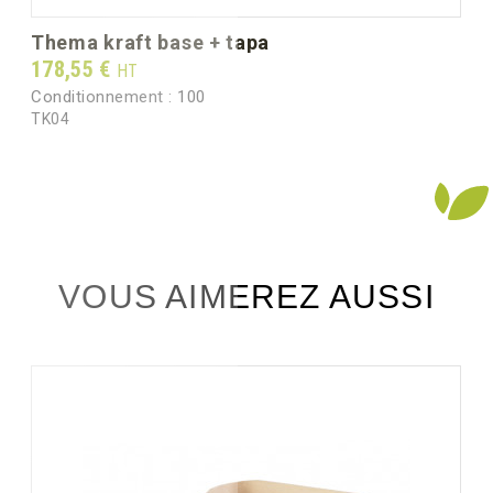
Peso unitario (g)
15.0
thema kraft base + tapa
Prix
178,55 €
HT
Peso bruto por caja (kg)
4.40
Conditionnement :
100
TK04
VOUS AIMEREZ AUSSI