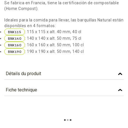
Se fabrica en Francia, tiene la certificación de compostable
(Home Compost).
Ideales para la comida para llevar, las barquillas Natural están
disponibles en 4 formatos:
: 115 x 115 x alt. 40 mm, 40 cl
BNK115
: 140 x 140 x alt. 50 mm, 75 cl
BNK140
: 160 x 160 x alt. 50 mm, 100 cl
BNK160
: 190 x 190 x alt. 50 mm, 140 cl
BNK190
Détails du produit
Référence
BNK115
Fiche technique
Caractéristiques
TÉLÉCHARGEMENT
Capacité (cl)
40
bnk115_fiche_technique_fr.pdf
Téléchargement (330.02k)
Color
KRAFT
bnk115_fiche_technique_es.pdf