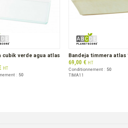
bandeja timmera atlas
Prix
69,00 €
HT
€
HT
Conditionnement :
50
nnement :
50
TIMA11