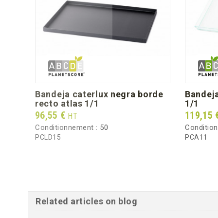
bandeja caterlux negra borde
bandeja cubik verde agua atlas
recto atlas 1/1
1/1
Prix
Prix
96,55 €
119,15 
HT
Conditionnement :
50
Conditio
PCLD15
PCA11
Related articles on blog