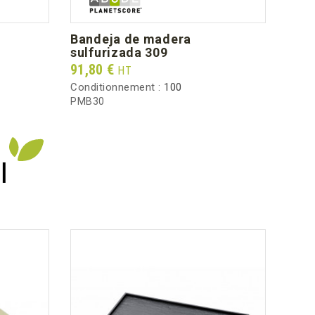
8.90
bandeja de madera
ta
sulfurizada 309
Prix
67,5
Prix
91,80 €
HT
Condi
Conditionnement :
100
CPM3
PMB30
I