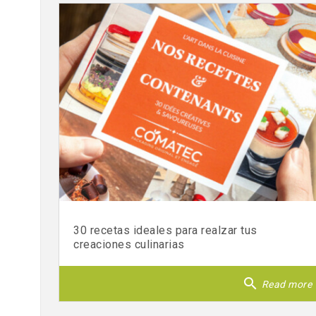
30 recetas ideales para realzar tus
creaciones culinarias
search
Read more