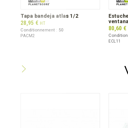
tapa bandeja atlas 1/2
estuche caterlux atlas 1/1
ventana
Prix
28,95 €
HT
Prix
80,60 €
Conditionnement :
50
Conditio
PACM2
ECL11