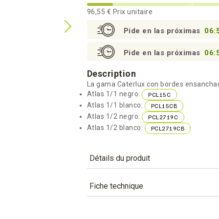
96,55 €
Prix unitaire
Pide en las próximas
06:
Pide en las próximas
06:
Description
La gama Caterlux con bordes ensancha
Atlas 1/1 negro:
PCL15C
Atlas 1/1 blanco:
PCL15CB
Atlas 1/2 negro:
PCL2719C
Atlas 1/2 blanco:
PCL2719CB
Détails du produit
Référence
PCL15C
Fiche technique
Caractéristiques
TÉLÉCHARGEMENT
Color