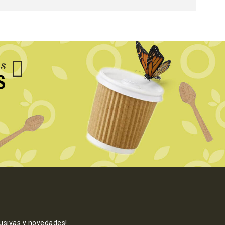
us
S
lusivas y novedades!