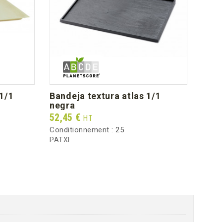
 1/1
bandeja textura atlas 1/1
bandeja caterlux negra borde
negra
rect
Prix
Prix
52,45 €
96,5
HT
Conditionnement :
25
Condi
PATXI
PCLD