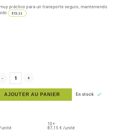
 muy práctico para un transporte seguro, manteniendo
nido
.
ECL11

AJOUTER AU PANIER
En stock
10+
/unité
87,15 € /unité