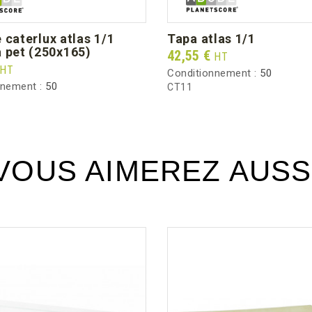
Peso bruto por caja (kg)
tapa atlas 1/1
 pet (250x165)
Prix
42,55 €
HT
HT
Conditionnement :
50
nnement :
50
CT11
VOUS AIMEREZ AUSS