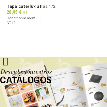
Peso bruto por caja (kg)
3.30
tapa caterlux atlas 1/2
Prix
28,95 €
HT
Conditionnement :
50
CT12
Descubra nuestros
CATÁLOGOS