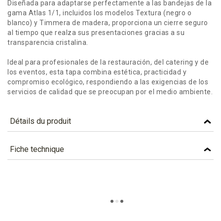
Diseñada para adaptarse perfectamente a las bandejas de la
gama Atlas 1/1, incluidos los modelos Textura (negro o
blanco) y Timmera de madera, proporciona un cierre seguro
al tiempo que realza sus presentaciones gracias a su
transparencia cristalina.
Ideal para profesionales de la restauración, del catering y de
los eventos, esta tapa combina estética, practicidad y
compromiso ecológico, respondiendo a las exigencias de los
servicios de calidad que se preocupan por el medio ambiente.
Détails du produit
Référence
CT11
Fiche technique
Caractéristiques
TÉLÉCHARGEMENT
Color
TRANSPARENTE
ct11_fiche_technique_fr.pdf
Téléchargement (304.2k)
Material
RPET
ct11_fiche_technique_es.pdf