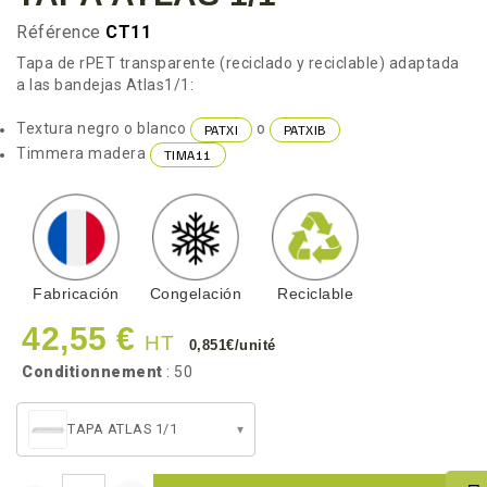
Référence
CT11
Tapa de rPET transparente (reciclado y reciclable) adaptada
a las bandejas Atlas1/1:
Textura negro o blanco
o
PATXI
PATXIB
Timmera madera
TIMA11
Fabricación
Congelación
Reciclable
42,55 €
HT
0,851€/unité
Conditionnement
: 50
TAPA ATLAS 1/1
▾