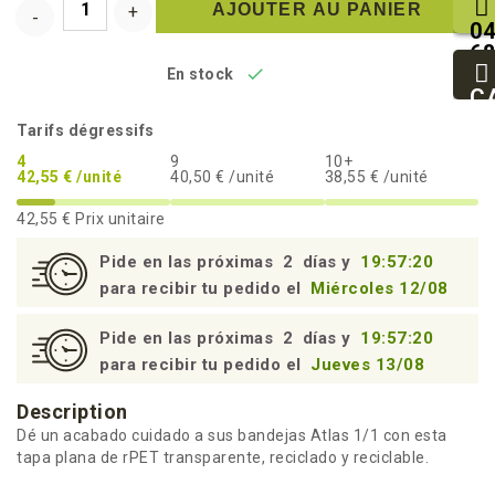
AJOUTER AU PANIER
04
68
25

En stock
93
C
94
Tarifs dégressifs
4
9
10+
42,55 € /unité
40,50 € /unité
38,55 € /unité
42,55 €
Prix unitaire
Pide en las próximas
2
días y
19:57:19
para recibir tu pedido el
Miércoles 12/08
Pide en las próximas
2
días y
19:57:19
para recibir tu pedido el
Jueves 13/08
Description
Dé un acabado cuidado a sus bandejas Atlas 1/1 con esta
tapa plana de rPET transparente, reciclado y reciclable.