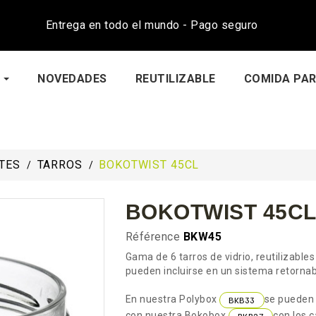
Entrega en todo el mundo - Pago seguro
NOVEDADES
REUTILIZABLE
COMIDA PAR
TES
TARROS
BOKOTWIST 45CL
BOKOTWIST 45C
Référence
BKW45
Gama de 6 tarros de vidrio, reutilizables 
pueden incluirse en un sistema retornab
En nuestra Polybox
se pueden 
BKB33
con nuestra Bokobox
con los 