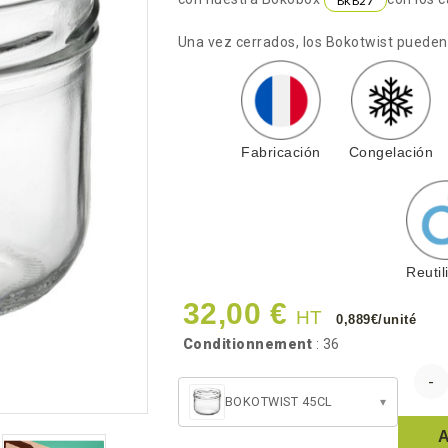
BKB27
Una vez cerrados, los Bokotwist pueden 
Fabricación
Congelación
Reutil
32,00 €
HT
0,889€/unité
Conditionnement
: 36
BOKOTWIST 45CL
▾