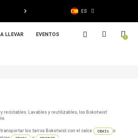

ES
A LLEVAR
EVENTOS
L
y reciclables. Lavables y reutilizables, los Bokotwist
le.
transportar los tarros Bokotwist con el calce
o
CBK31
calces
y