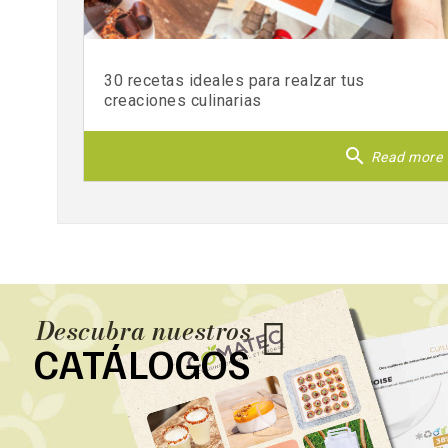
30 recetas ideales para realzar tus
creaciones culinarias
search
Read more
Descubra nuestros
CATÁLOGOS