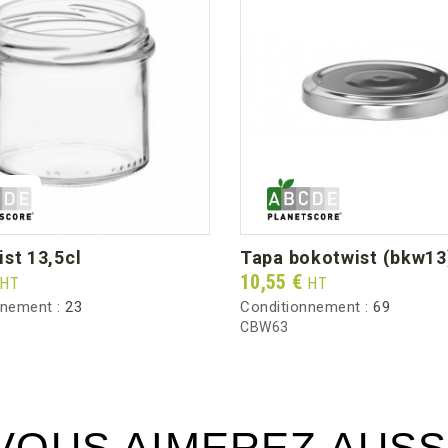
Temperatura mínima
Temperatura máxima
Altura mm (dimensión unitaria)
Diámetro Ø mm (dimensión unitaria)
Peso unitario (g)
Peso bruto por caja (kg)
ist 13,5cl
tapa bokotwist (bkw13
Prix
10,55 €
HT
HT
nnement :
23
Conditionnement :
69
CBW63
VOUS AIMEREZ AUSS