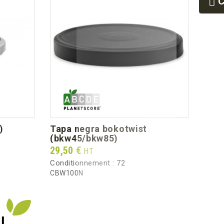
9
-30
9
120
80
96
218.0
8.20
)
tapa negra bokotwist
bok
(bkw45/bkw85)
Prix
24,4
Prix
29,50 €
HT
Condi
Conditionnement :
72
BKW8
CBW100N
I