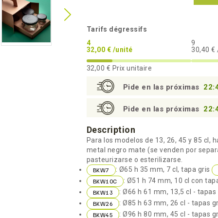
Tarifs dégressifs
4
9
32,00 € /unité
30,40 € 
32,00 €
Prix unitaire
Pide en las próximas
22:
Pide en las próximas
22:
Description
Para los modelos de 13, 26, 45 y 85 cl, h
metal negro mate (se venden por separa
pasteurizarse o esterilizarse.
: Ø65 h 35 mm, 7 cl, tapa gris
BKW7
: Ø51 h 74 mm, 10 cl con tapa
BKW10C
: Ø66 h 61 mm, 13,5 cl - tapas
BKW13
: Ø85 h 63 mm, 26 cl - tapas g
BKW26
: Ø96 h 80 mm, 45 cl - tapas g
BKW45