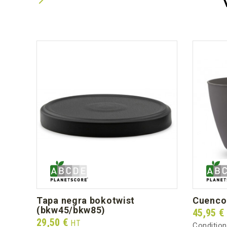
tapa negra bokotwist
cuenco
(bkw45/bkw85)
Prix
45,95 €
Prix
29,50 €
HT
Conditio