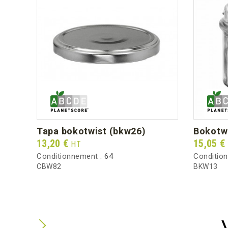
tapa bokotwist (bkw26)
bokotw
Prix
Prix
13,20 €
15,05 €
HT
Conditionnement :
64
Conditio
CBW82
BKW13