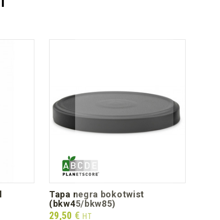
l
tapa negra bokotwist
(bkw45/bkw85)
Prix
29,50 €
HT