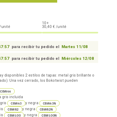
10+
/unité
30,40 € /unité
47:56
para recibir tu pedido el
Martes 11/08
47:56
para recibir tu pedido el
Miércoles 12/08
ay disponibles 2 estilos de tapas: metal gris brillante o
do). Una vez cerrado, los Bokotwist pueden
CBW66
 gris incluida
 gris
y negra
CBW63
CBW63N
ris
y negra
CBW82
CBW82N
ris
y negra
CBW100
CBW100N