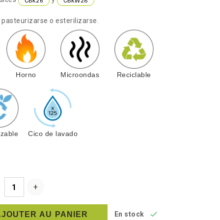
CBK26
CBKW28
pasteurizarse o esterilizarse.
Horno
Microondas
Reciclable
izable
Cico de lavado

AJOUTER AU PANIER
En stock