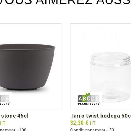
 stone 45cl
tarro twist bodega 50c
Prix
32,30 €
HT
HT
nnement :
100
Conditionnement :
50