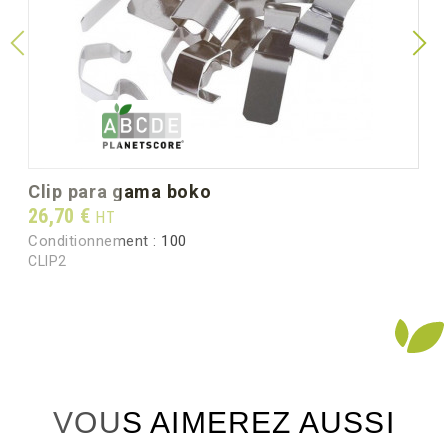
unitaria)
Diámetro Ø mm
100
(dimensión unitaria)
Peso unitario (g)
225.0
Peso bruto por caja (kg)
2.90
clip para gama boko
Prix
26,70 €
HT
Conditionnement :
100
CLIP2
VOUS AIMEREZ AUSSI