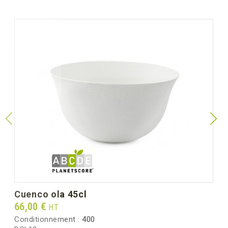
cuenco ola 45cl
Prix
66,00 €
HT
Conditionnement :
400