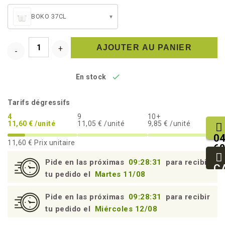
BOKO 37CL
▾
AJOUTER AU PANIER

En stock
Tarifs dégressifs
4
9
10+
11,60 € /unité
11,05 € /unité
9,85 € /unité
04
11,60 €
Prix unitaire
68
25
Pide en las próximas
09:28:30
para recibir
93
C
tu pedido el
Martes 11/08
94
Pide en las próximas
09:28:30
para recibir
tu pedido el
Miércoles 12/08