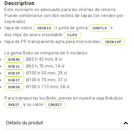
Description
Este concepto es adecuado para las ofertas de retorno.
Puede combinarse con dos estilos de tapas (se venden por
separado):
tapa de vidrio
+ junta de goma
+
CBOK10
JOINT10
dos clips de acero inoxidable
CLlP2
tapa de PP transparente apta para microondas
CBOK10P
La gama Boko se compone de 5 modelos:
: Ø60 h 45 mm, 8 cl
BOK80
: Ø60 h 70 mm, 14 cl
BOK14
: Ø100 h 50 mm, 29 cl
BOK29
: Ø100 h 70 mm, 37 cl
BOK37
: Ø100 h 113 mm, 58 cl
BOK58
Para transportar los Boko, piense en nuestra caja Bokobox
y su calce
BKB27
CBKB27
Détails du produit