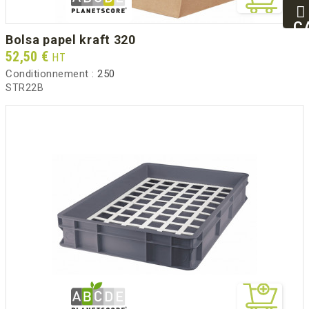
25
93
C
bolsa papel kraft 320
94
Prix
52,50 €
HT
Conditionnement :
250
STR22B