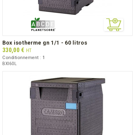
box isotherme gn 1/1 - 60 litros
Prix
330,00 €
HT
Conditionnement :
1
BXI60L