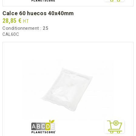
calce 60 huecos 40x40mm
Prix
28,85 €
HT
Conditionnement :
25
CAL60C