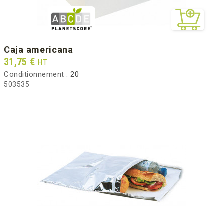
caja americana
Prix
31,75 €
HT
Conditionnement :
20
503535