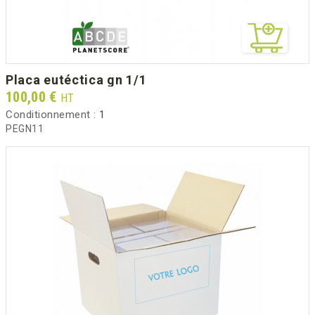
placa eutéctica gn 1/1
Prix
100,00 €
HT
Conditionnement :
1
PEGN11