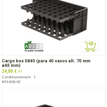
cargo box 0840 (para 40 vasos alt. 70 mm
ø65 mm)
Prix
24,00 €
HT
Conditionnement :
1
AP6408/40