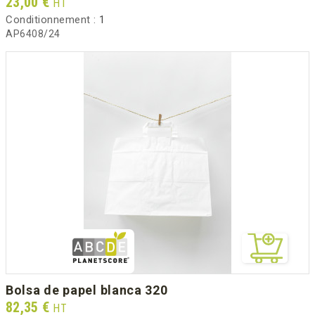
Prix
23,00 €
HT
Conditionnement :
1
AP6408/24
bolsa de papel blanca 320
Prix
82,35 €
HT