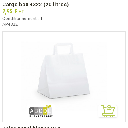
cargo box 4322 (20 litros)
Prix
7,95 €
HT
Conditionnement :
1
AP4322