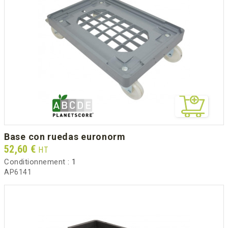
base con ruedas euronorm
Prix
52,60 €
HT
Conditionnement :
1
AP6141