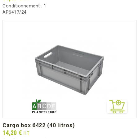
Conditionnement :
1
AP6417/24
cargo box 6422 (40 litros)
Prix
14,20 €
HT