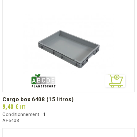
cargo box 6408 (15 litros)
Prix
9,40 €
HT
Conditionnement :
1
AP6408