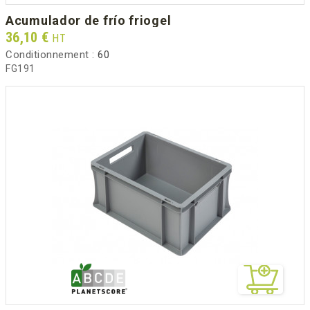
acumulador de frío friogel
Prix
36,10 €
HT
Conditionnement :
60
FG191