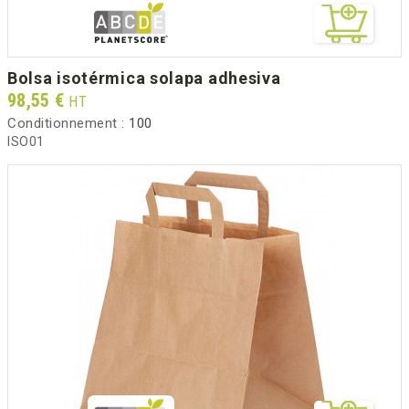
bolsa isotérmica solapa adhesiva
Prix
98,55 €
HT
Conditionnement :
100
ISO01