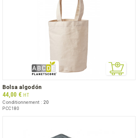
bolsa algodón
Prix
44,00 €
HT
Conditionnement :
20
PCC180