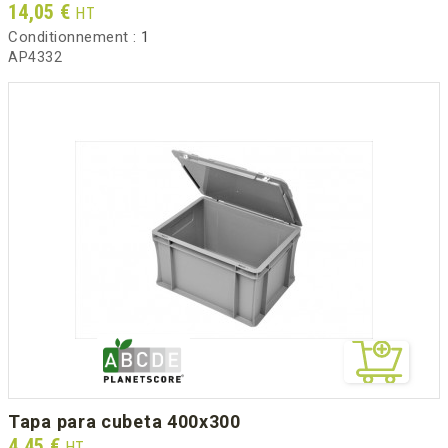
Prix
14,05 €
HT
Conditionnement :
1
AP4332
tapa para cubeta 400x300
Prix
4,45 €
HT