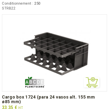
Conditionnement :
250
STRB22
cargo box 1724 (para 24 vasos alt. 155 mm
ø85 mm)
Prix
33,35 €
HT