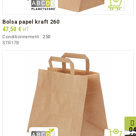
bolsa papel kraft 260
Prix
47,50 €
HT
Conditionnement :
250
STR17B
04
68