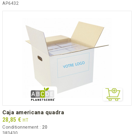
AP6432
caja americana quadra
Prix
28,85 €
HT
Conditionnement :
20
383430