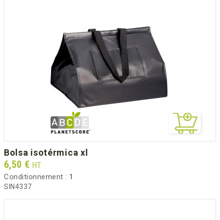
bolsa isotérmica xl
Prix
6,50 €
HT
Conditionnement :
1
SIN4337