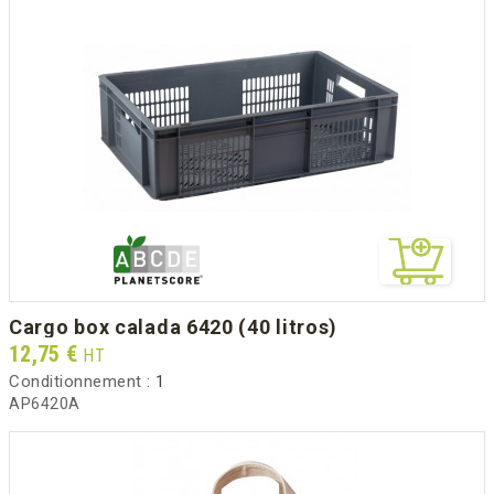
cargo box calada 6420 (40 litros)
Prix
12,75 €
HT
Conditionnement :
1
AP6420A