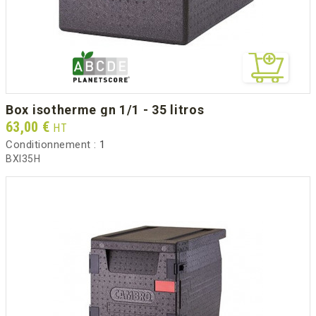
box isotherme gn 1/1 - 35 litros
Prix
63,00 €
HT
Conditionnement :
1
BXI35H