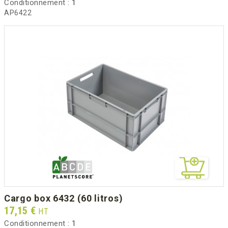
Conditionnement :
1
AP6422
cargo box 6432 (60 litros)
Prix
17,15 €
HT
Conditionnement :
1