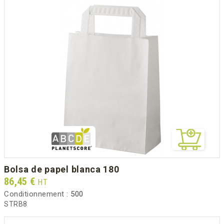
bolsa de papel blanca 180
Prix
86,45 €
HT
Conditionnement :
500
STRB8