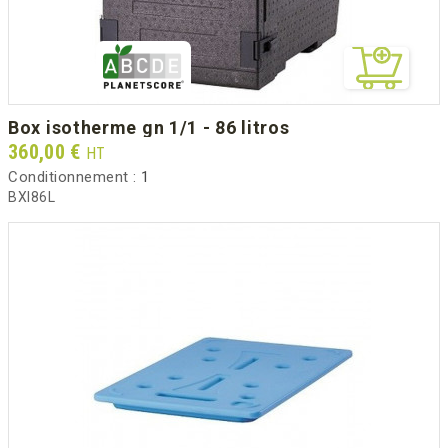
box isotherme gn 1/1 - 86 litros
Prix
360,00 €
HT
Conditionnement :
1
BXI86L