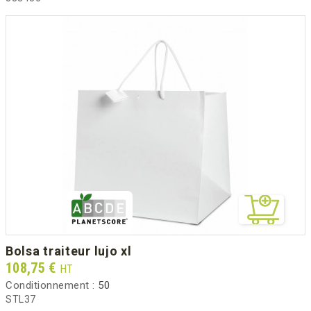
bolsa traiteur lujo xl
Prix
108,75 €
HT
Conditionnement :
50
STL37