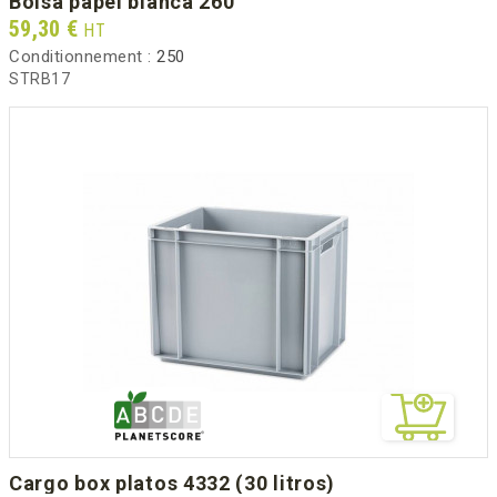
bolsa papel blanca 260
Prix
59,30 €
HT
Conditionnement :
250
STRB17
cargo box platos 4332 (30 litros)