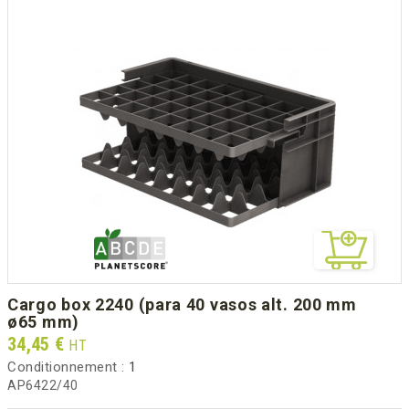
cargo box 2240 (para 40 vasos alt. 200 mm
ø65 mm)
Prix
34,45 €
HT
Conditionnement :
1
AP6422/40