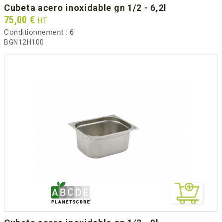
cubeta acero inoxidable gn 1/2 - 6,2l
Prix
75,00 €
HT
Conditionnement :
6
BGN12H100