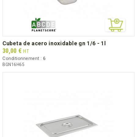
cubeta de acero inoxidable gn 1/6 - 1l
Prix
30,00 €
HT
Conditionnement :
6
BGN16H65