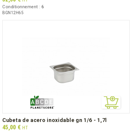
Conditionnement :
6
BGN12H65
cubeta de acero inoxidable gn 1/6 - 1,7l
Prix
45,00 €
HT