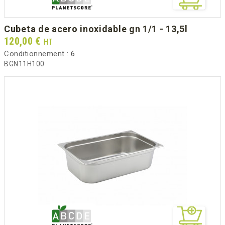
cubeta de acero inoxidable gn 1/1 - 13,5l
Prix
120,00 €
HT
Conditionnement :
6
BGN11H100