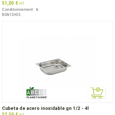
Prix
51,00 €
HT
Conditionnement :
6
BGN12H55
cubeta de acero inoxidable gn 1/2 - 4l
Prix
52,50 €
HT