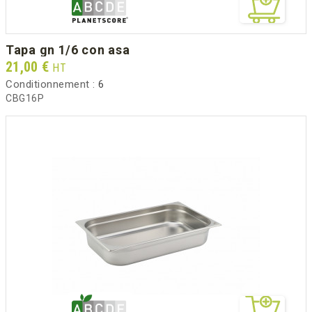
tapa gn 1/6 con asa
Prix
21,00 €
HT
Conditionnement :
6
CBG16P