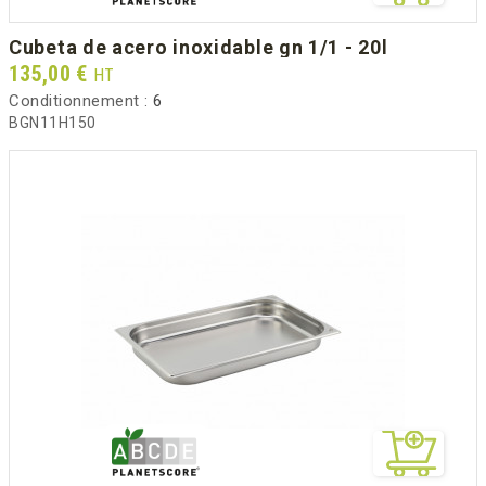
cubeta de acero inoxidable gn 1/1 - 20l
Prix
135,00 €
HT
Conditionnement :
6
BGN11H150