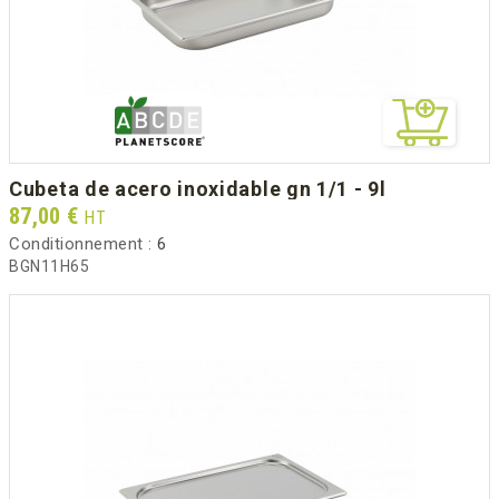
cubeta de acero inoxidable gn 1/1 - 9l
Prix
87,00 €
HT
Conditionnement :
6
BGN11H65