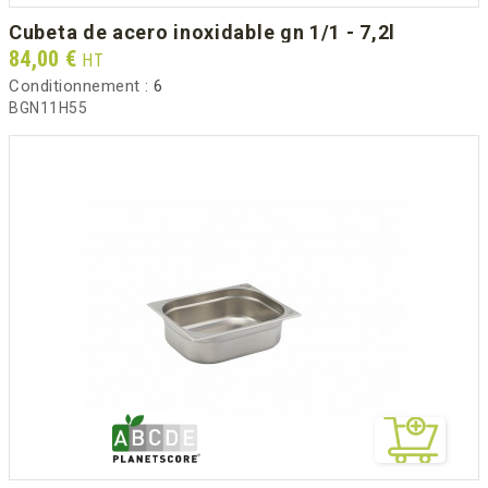
cubeta de acero inoxidable gn 1/1 - 7,2l
Prix
84,00 €
HT
Conditionnement :
6
BGN11H55