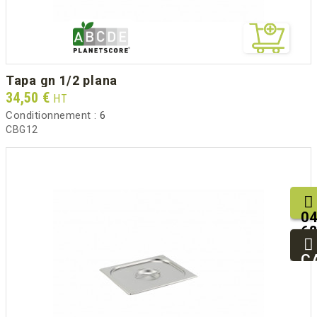
tapa gn 1/2 plana
Prix
34,50 €
HT
Conditionnement :
6
CBG12
04
68
25
93
C
94