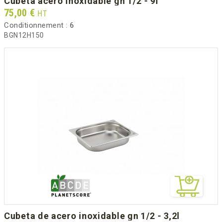
cubeta acero inoxidable gn 1/2 - 9l
Prix
75,00 €
HT
Conditionnement :
6
BGN12H150
cubeta de acero inoxidable gn 1/2 - 3,2l