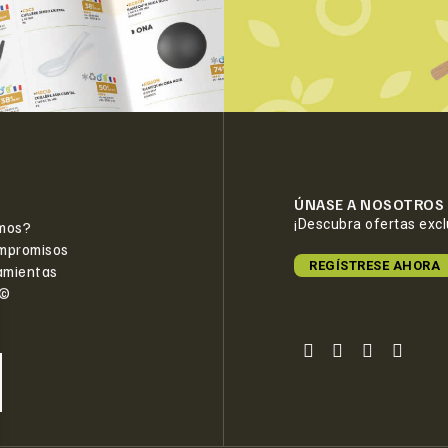
ÚNASE A NOSOTROS
¡Descubra ofertas exc
mos?
mpromisos
REGÍSTRESE AHORA
amientas
e©