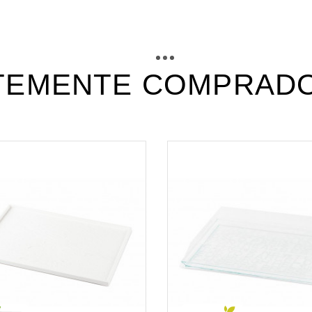
ct12_fiche_technique_fr.pdf
Téléchargement (308.06k)
ct12_fiche_technique_es.pdf
Téléchargement (191.92k)
TEMENTE COMPRADO