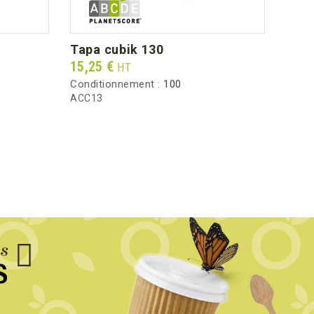
tapa cubik 130
tap
Prix
Prix
15,25 €
35,2
HT
Conditionnement :
100
Condi
ACC13
ACC2
us
S