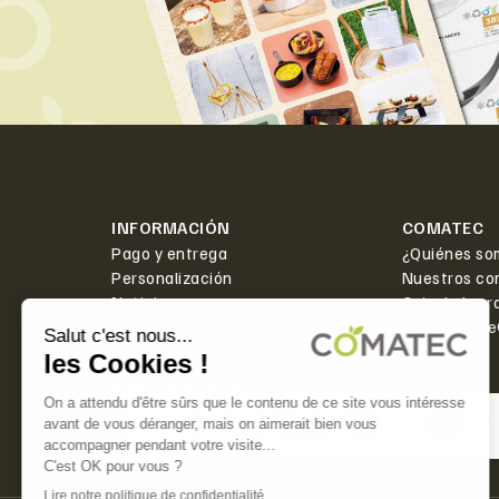
INFORMACIÓN
COMATEC
Pago y entrega
¿Quiénes so
Personalización
Nuestros co
Noticias
Caja de herr
Contacto
PlanetScor
PAGO SEGURO ✅