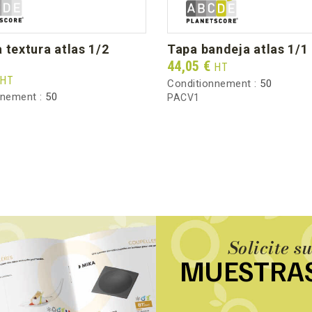
tapa bandeja atlas 1/1
Prix
44,05 €
HT
HT
Conditionnement :
50
nnement :
50
PACV1
Solicite s
MUESTRA