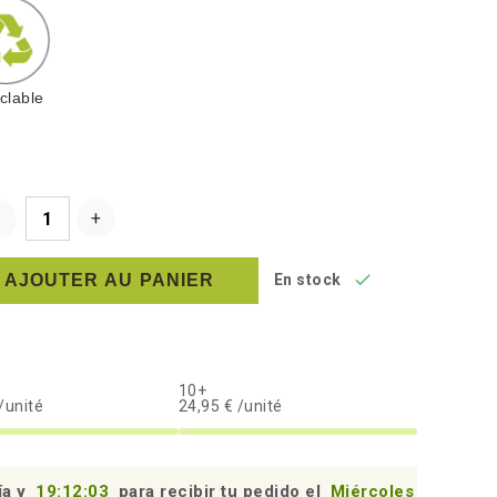
clable

AJOUTER AU PANIER
En stock
10+
/unité
24,95 € /unité
ía y
19:12:02
para recibir tu pedido el
Miércoles