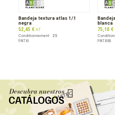
bandeja textura atlas 1/1
bandeja textura atlas 1/2
negra
blanca
Prix
Prix
52,45 €
75,10 €
HT
Conditionnement :
25
Conditio
PATXI
PATXIIB
Descubra nuestros
CATÁLOGOS