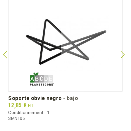
soporte obvie negro - bajo
Prix
12,85 €
HT
Conditionnement :
1
SMN105