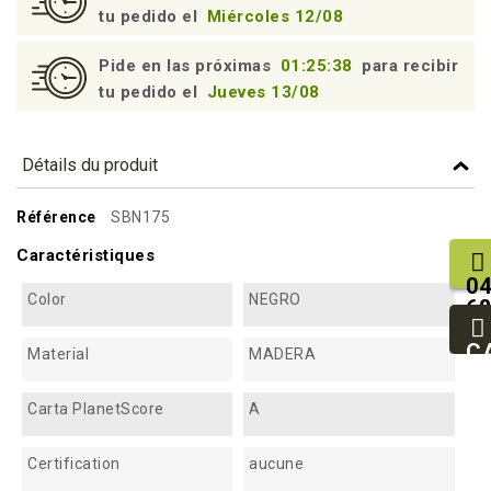
tu pedido el
Miércoles 12/08
Pide en las próximas
01:25:38
para recibir
tu pedido el
Jueves 13/08
Détails du produit
Référence
SBN175
Caractéristiques
04
Color
NEGRO
68
25
93
C
Material
MADERA
94
Carta PlanetScore
A
Certification
aucune