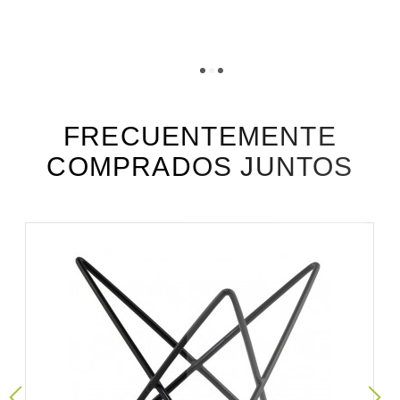
TÉLÉCHARGEMENT
sbn175_fiche_technique_fr.pdf
Téléchargement (283.74k)
sbn175_fiche_technique_es.pdf
Téléchargement (168.58k)
FRECUENTEMENTE
COMPRADOS JUNTOS