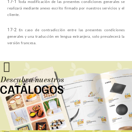
17-1
Toda modificación de las presentes condiciones generales se
realizará mediante anexo escrito firmado por nuestros servicios y el
cliente.
17-2
En caso de contradicción entre las presentes condiciones
generales y una traducción en lengua extranjera, solo prevalecerá la
versión francesa.
Descubra nuestros
CATÁLOGOS