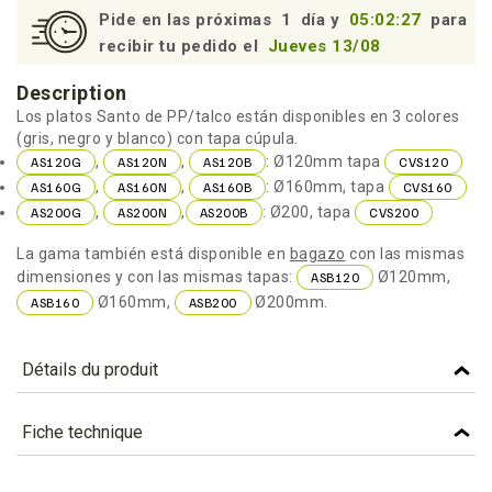
Pide en las próximas
1
día y
05:02:27
para
recibir tu pedido el
Jueves 13/08
Description
Los platos Santo de PP/talco están disponibles en 3 colores
(gris, negro y blanco) con tapa cúpula.
,
,
: Ø120mm tapa
AS120G
AS120N
AS120B
CVS120
,
,
: Ø160mm, tapa
AS160G
AS160N
AS160B
CVS160
,
,
: Ø200, tapa
AS200G
AS200N
AS200B
CVS200
La gama también está disponible en
bagazo
con las mismas
dimensiones y con las mismas tapas:
Ø120mm,
ASB120
Ø160mm,
Ø200mm.
ASB160
ASB200
Détails du produit
Référence
AS160B
Fiche technique
Caractéristiques
TÉLÉCHARGEMENT