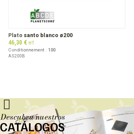
Peso bruto por caja (kg)
3.40
plato santo blanco ø200
Prix
46,30 €
HT
Conditionnement :
100
AS200B
Descubra nuestros
CATÁLOGOS