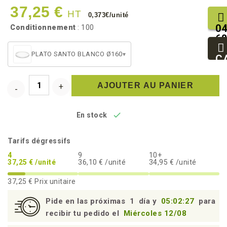
37,25 €
HT
0,373€/unité
04
Conditionnement
: 100
68
25
PLATO SANTO BLANCO Ø160
▾
93
C
94
AJOUTER AU PANIER

En stock
Tarifs dégressifs
4
9
10+
37,25 € /unité
36,10 € /unité
34,95 € /unité
37,25 €
Prix unitaire
Pide en las próximas
1
día y
05:02:27
para
recibir tu pedido el
Miércoles 12/08