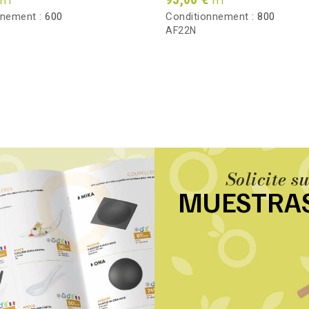
HT
HT
nnement :
600
Conditionnement :
800
AF22N
Solicite s
MUESTRA