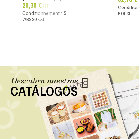
Prix
20,30 €
HT
Conditio
Conditionnement :
5
BOL30
WB330XXL
Descubra nuestros
CATÁLOGOS