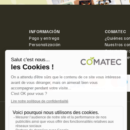
INFORMACIÓN
COMATEC
Pago y entrega
¿Quiénes so
Personalización
Nuestros co
Noticias
Caja de herr
Contacto
PlanetScor
PAGO SEGURO ✅