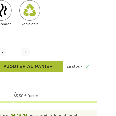
oondas
Reciclable

AJOUTER AU PANIER
En stock
5+
65,50 € /unité
ías y
04:15:23
para recibir tu pedido el