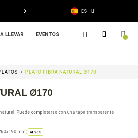

ES
A LLEVAR
EVENTOS
PLATOS
PLATO FIBRA NATURAL Ø170
TURAL Ø170
 natural. Puede completarse con una tapa transparente
 260x190 mm
AF26N