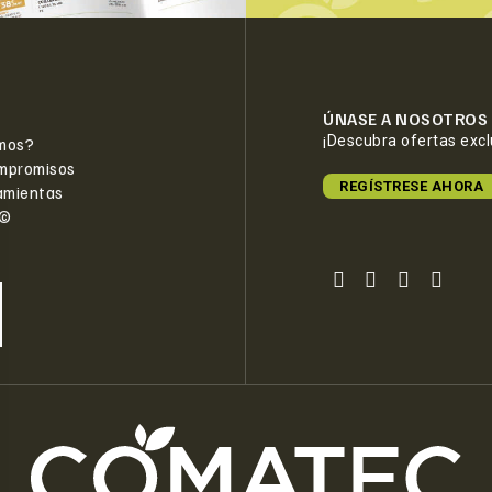
ÚNASE A NOSOTROS
¡Descubra ofertas exc
mos?
mpromisos
REGÍSTRESE AHORA
amientas
e©