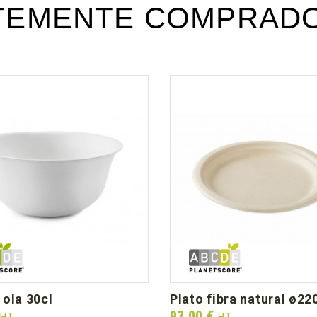
Téléchargement (182.1k)
TEMENTE COMPRADO
 ola 30cl
plato fibra natural ø22
Prix
93,00 €