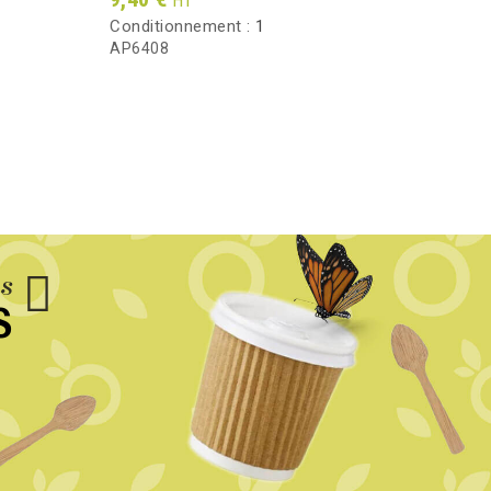
HT
Conditionnement :
1
Condi
AP6408
CTWP
us
S