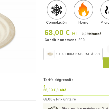
Congelación
Horno
Micr
68,00 €
HT
0,085€/unité
Conditionnement
: 800
PLATO FIBRA NATURAL Ø170
▾
Tarifs dégressifs
4
68,00 € /unité
68,00 €
Prix unitaire
Pide en las próximas
2
d