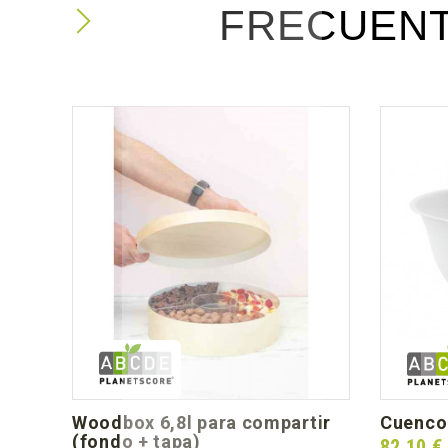
FRECUEN
woodbox 6,8l para compartir
cuenco
(fondo + tapa)
Prix
82,10 €