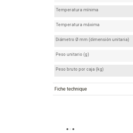
Temperatura mínima
Temperatura máxima
Diámetro Ø mm (dimensión unitaria)
Peso unitario (g)
Peso bruto por caja (kg)
Fiche technique
TÉLÉCHARGEMENT
af17n_fiche_technique_fr.pdf
Téléchargement (298.25k)
af17n_fiche_technique_es.pdf