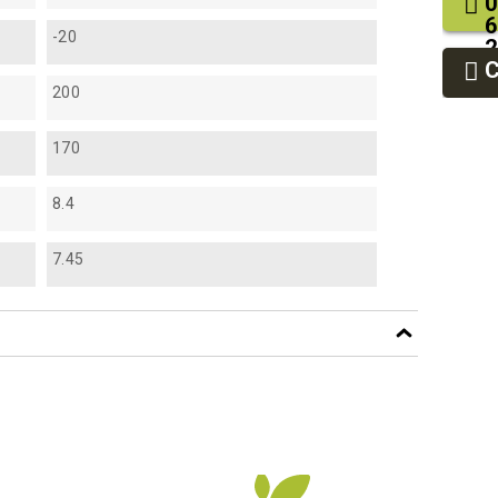
0
6
-20
2
9
9
200
170
8.4
7.45