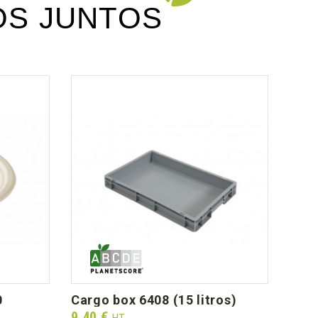
S JUNTOS
0
cargo box 6408 (15 litros)
tap
Prix
Prix
9,40 €
16,1