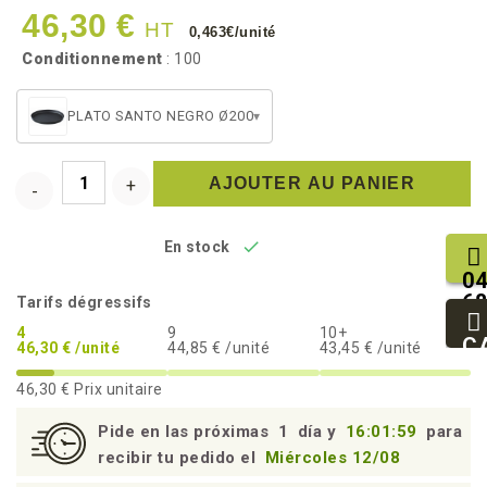
46,30 €
HT
0,463€/unité
Conditionnement
: 100
PLATO SANTO NEGRO Ø200
▾
AJOUTER AU PANIER

En stock
04
68
Tarifs dégressifs
25
4
9
10+
93
C
46,30 € /unité
44,85 € /unité
43,45 € /unité
94
46,30 €
Prix unitaire
Pide en las próximas
1
día y
16:01:58
para
recibir tu pedido el
Miércoles 12/08