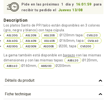
Pide en las próximas
1
día y
16:01:58
para
recibir tu pedido el
Jueves 13/08
Description
Los platos Santo de PP/talco están disponibles en 3 colores
(gris, negro y blanco) con tapa cúpula.
,
,
: Ø120mm tapa
AS120G
AS120N
AS120B
CVS120
,
,
: Ø160mm, tapa
AS160G
AS160N
AS160B
CVS160
,
,
: Ø200, tapa
AS200G
AS200N
AS200B
CVS200
La gama también está disponible en
bagazo
con las mismas
dimensiones y con las mismas tapas:
Ø120mm,
ASB120
Ø160mm,
Ø200mm.
ASB160
ASB200
Détails du produit
Référence
AS200N
Fiche technique
Caractéristiques
TÉLÉCHARGEMENT