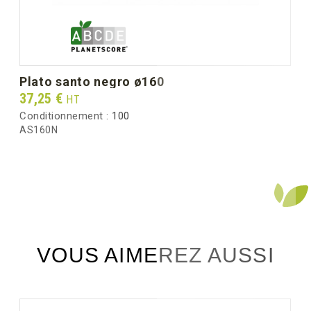
Peso bruto por caja (kg)
5.00
plato santo negro ø160
Prix
37,25 €
HT
Conditionnement :
100
AS160N
VOUS AIMEREZ AUSSI