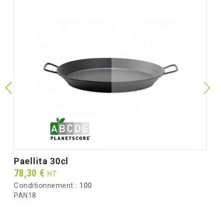
paellita 30cl
Prix
78,30 €
HT
Conditionnement :
100
PAN18