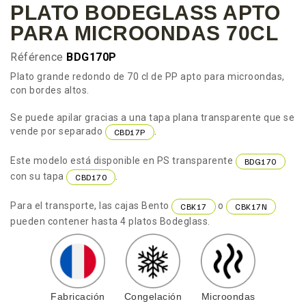
PLATO BODEGLASS APTO
PARA MICROONDAS 70CL
Référence
BDG170P
Plato grande redondo de 70 cl de PP apto para microondas,
con bordes altos.
Se puede apilar gracias a una tapa plana transparente que se
vende por separado
.
CBD17P
Este modelo está disponible en PS transparente
BDG170
con su tapa
.
CBD170
Para el transporte, las cajas Bento
o
CBK17
CBK17N
pueden contener hasta 4 platos Bodeglass.
Fabricación
Congelación
Microondas