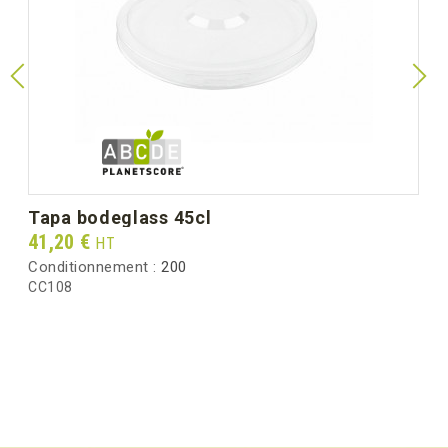
tapa bodeglass 45cl
Prix
41,20 €
HT
Conditionnement :
200
CC108