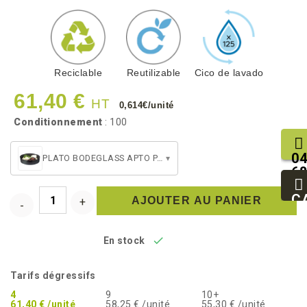
Reciclable
Reutilizable
Cico de lavado
61,40 €
HT
0,614€/unité
Conditionnement
: 100
04
PLATO BODEGLASS APTO PARA MICROONDAS 70CL
▾
68
25
93
C
AJOUTER AU PANIER
94

En stock
Tarifs dégressifs
4
9
10+
61,40 € /unité
58,25 € /unité
55,30 € /unité