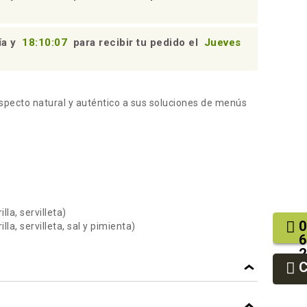
ía y
18:10:06
para recibir tu pedido el
Jueves
pecto natural y auténtico a sus soluciones de menús
lla, servilleta)
0
lla, servilleta, sal y pimienta)
6
2
9
9