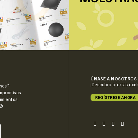
ÚNASE A NOSOTROS
¡Descubra ofertas exc
mos?
mpromisos
REGÍSTRESE AHORA
amientas
e©