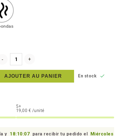
oondas

AJOUTER AU PANIER
En stock
5+
19,00 € /unité
ía y
18:10:06
para recibir tu pedido el
Miércoles