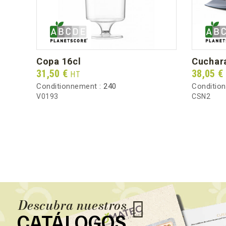
copa 16cl
cuchar
Prix
Prix
31,50 €
38,05 €
HT
Conditionnement :
240
Conditio
V0193
CSN2
Descubra nuestros
CATÁLOGOS