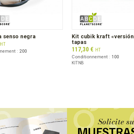
Peso bruto por caja (kg)
a senso negra
kit cubik kraft «versión b» +
tapas
HT
Prix
117,30 €
HT
nnement :
200
Conditionnement :
100
KITNB
Solicite s
MUESTRA