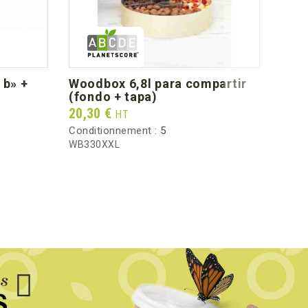
1.65
woodbox 6,8l para compartir
caj
(fondo + tapa)
Prix
96,5
Prix
20,30 €
HT
Condi
Conditionnement :
5
CBK1
WB330XXL
us
S