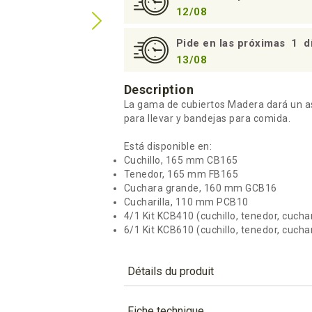
12/08
Pide en las próximas
1
d
13/08
Description
La gama de cubiertos Madera dará un as
para llevar y bandejas para comida.
Está disponible en:
Cuchillo, 165 mm CB165
Tenedor, 165 mm FB165
Cuchara grande, 160 mm GCB16
Cucharilla, 110 mm PCB10
4/1 Kit KCB410 (cuchillo, tenedor, cuchari
6/1 Kit KCB610 (cuchillo, tenedor, cuchari
Détails du produit
Référence
KCB410
Fiche technique