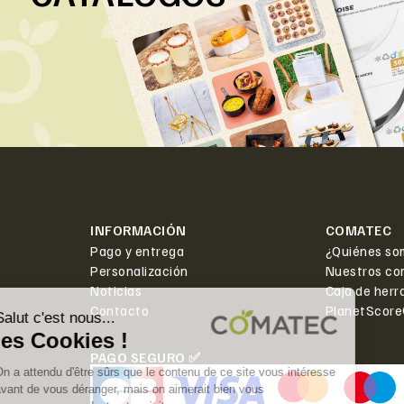
INFORMACIÓN
COMATEC
Pago y entrega
¿Quiénes so
Personalización
Nuestros co
Noticias
Caja de herr
Contacto
PlanetScor
PAGO SEGURO ✅