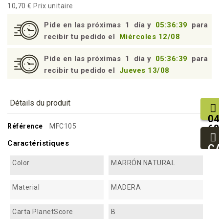
10,70 €
Prix unitaire
Pide en las próximas
1
día y
05:36:39
para
recibir tu pedido el
Miércoles 12/08
Pide en las próximas
1
día y
05:36:39
para
recibir tu pedido el
Jueves 13/08
Détails du produit
04
Référence
MFC105
68
25
Caractéristiques
93
C
94
Color
MARRÓN NATURAL
Material
MADERA
Carta PlanetScore
B