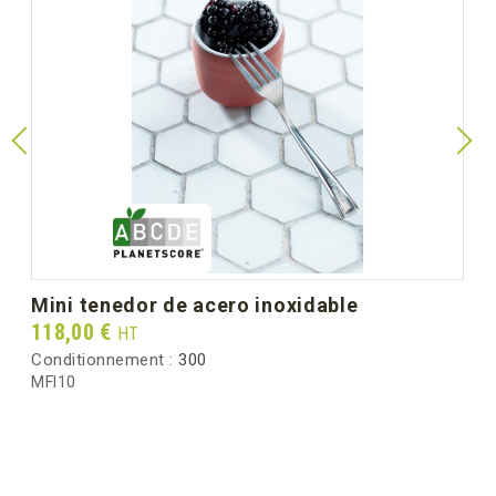
mini tenedor de acero inoxidable
Prix
118,00 €
HT
Conditionnement :
300
MFI10