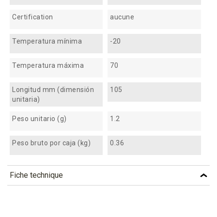
Certification
aucune
Temperatura mínima
-20
Temperatura máxima
70
Longitud mm (dimensión
105
unitaria)
Peso unitario (g)
1.2
Peso bruto por caja (kg)
0.36
Fiche technique
TÉLÉCHARGEMENT
mfc105_fiche_technique_fr.pdf