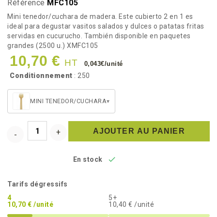
Référence
MFC105
Mini tenedor/cuchara de madera. Este cubierto 2 en 1 es
ideal para degustar vasitos salados y dulces o patatas fritas
servidas en cucurucho. También disponible en paquetes
grandes (2500 u.) XMFC105
10,70 €
HT
0,043€/unité
Conditionnement
: 250
MINI TENEDOR/CUCHARA
▾
AJOUTER AU PANIER

En stock
Tarifs dégressifs
4
5+
10,70 € /unité
10,40 € /unité