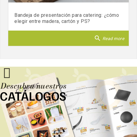
Bandeja de presentación para catering: ¿cómo
elegir entre madera, cartón y PS?
search
Read more
Descubra nuestros
CATÁLOGOS