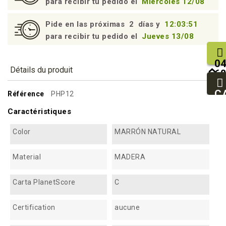
para recibir tu pedido el
Miércoles 12/08
Pide en las próximas
2
días y
12:03:50
para recibir tu pedido el
Jueves 13/08
04
Détails du produit
68
25
93
C
Référence
PHP12
94
Caractéristiques
Color
MARRÓN NATURAL
Material
MADERA
Carta PlanetScore
C
Certification
aucune