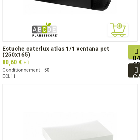
estuche caterlux atlas 1/1 ventana pet
(250x165)
04
Prix
80,60 €
HT
68
25
Conditionnement :
50
93
C
ECL11
94