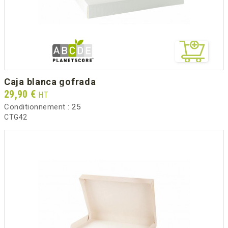
caja blanca gofrada
Prix
29,90 €
HT
Conditionnement :
25
CTG42