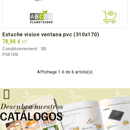
estuche vision ventana pvc (310x170)
Prix
78,90 €
HT
Conditionnement :
50
PSK10N
Affichage 1-6 de 6 article(s)
Descubra nuestros
CATÁLOGOS