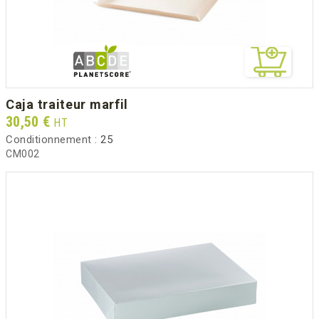
caja traiteur marfil
Prix
30,50 €
HT
Conditionnement :
25
CM002