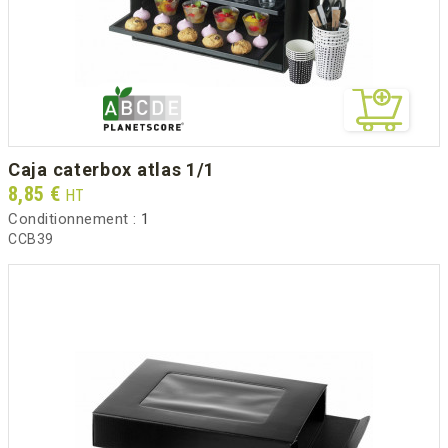
caja caterbox atlas 1/1
Prix
8,85 €
HT
Conditionnement :
1
CCB39