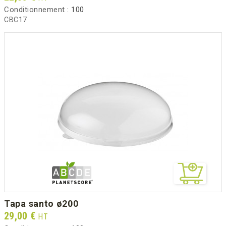
Conditionnement :
100
CBC17
tapa santo ø200
Prix
29,00 €
HT