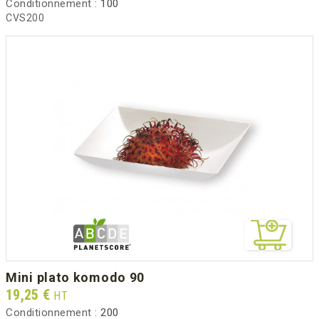
Conditionnement :
100
CVS200
mini plato komodo 90
Prix
19,25 €
HT
Conditionnement :
200