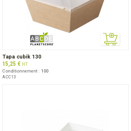
tapa cubik 130
Prix
15,25 €
HT
Conditionnement :
100
ACC13