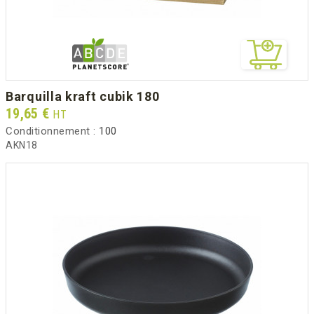
barquilla kraft cubik 180
Prix
19,65 €
HT
Conditionnement :
100
AKN18