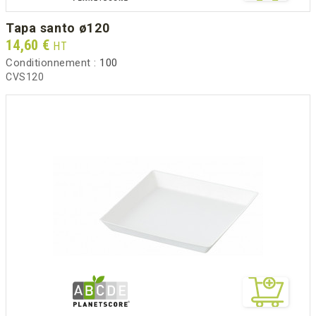
tapa santo ø120
Prix
14,60 €
HT
Conditionnement :
100
CVS120