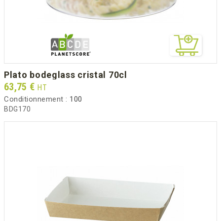
plato bodeglass cristal 70cl
Prix
63,75 €
HT
Conditionnement :
100
BDG170