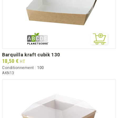
barquilla kraft cubik 130
Prix
18,50 €
HT
Conditionnement :
100
AKN13