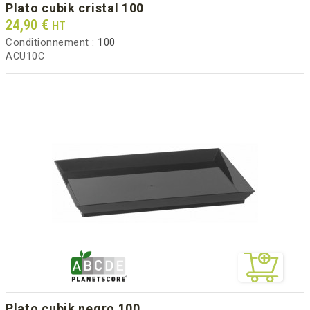
plato cubik cristal 100
Prix
24,90 €
HT
Conditionnement :
100
ACU10C
plato cubik negro 100