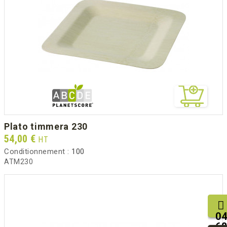
plato timmera 230
Prix
54,00 €
HT
Conditionnement :
100
ATM230
04
68