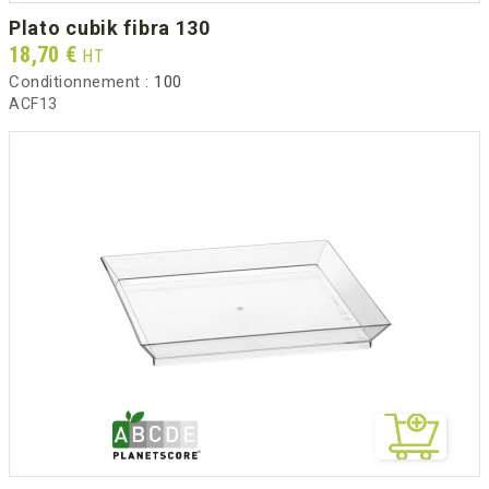
plato cubik fibra 130
Prix
18,70 €
HT
Conditionnement :
100
ACF13