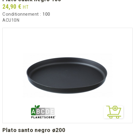
Prix
24,90 €
HT
Conditionnement :
100
ACU10N
plato santo negro ø200