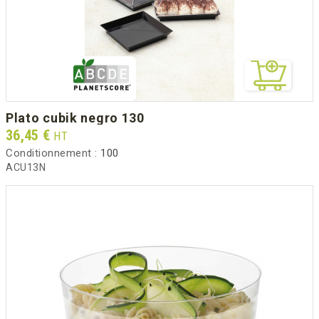
plato cubik negro 130
Prix
36,45 €
HT
Conditionnement :
100
ACU13N