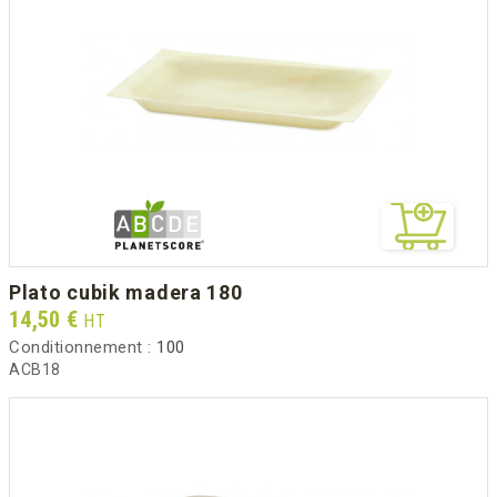
plato cubik madera 180
Prix
14,50 €
HT
Conditionnement :
100
ACB18