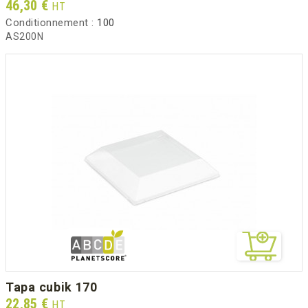
Prix
46,30 €
HT
Conditionnement :
100
AS200N
tapa cubik 170
Prix
22,85 €
HT