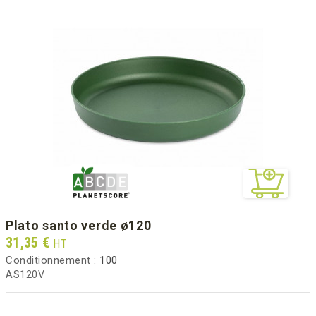
plato santo verde ø120
Prix
31,35 €
HT
Conditionnement :
100
AS120V