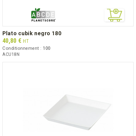
plato cubik negro 180
Prix
40,80 €
HT
Conditionnement :
100
ACU18N