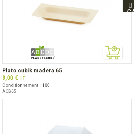
25
93
C
94
plato cubik madera 65
Prix
9,00 €
HT
Conditionnement :
100
ACB65