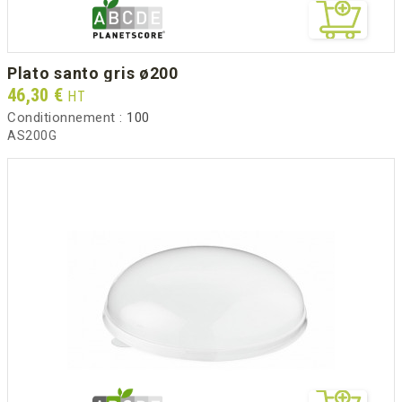
plato santo gris ø200
Prix
46,30 €
HT
Conditionnement :
100
AS200G