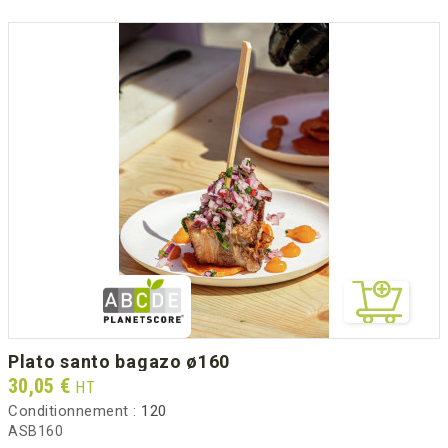
plato santo bagazo ø160
Prix
30,05 €
HT
Conditionnement :
120
ASB160