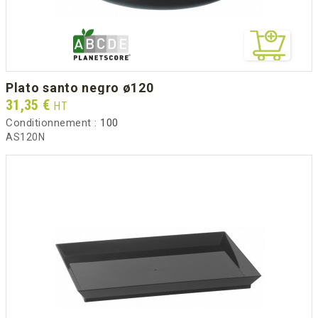
plato santo negro ø120
Prix
31,35 €
HT
Conditionnement :
100
AS120N