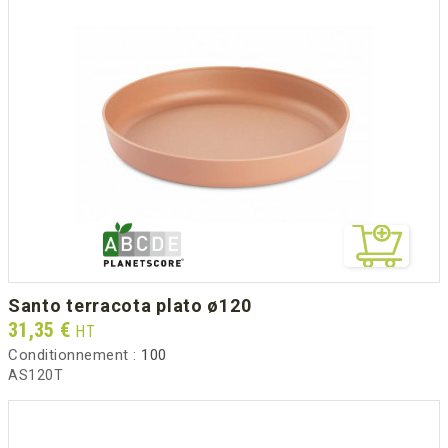
santo terracota plato ø120
Prix
31,35 €
HT
Conditionnement :
100
AS120T