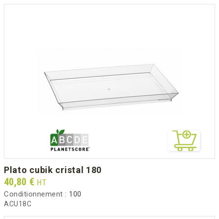
plato cubik cristal 180
Prix
40,80 €
HT
Conditionnement :
100
ACU18C