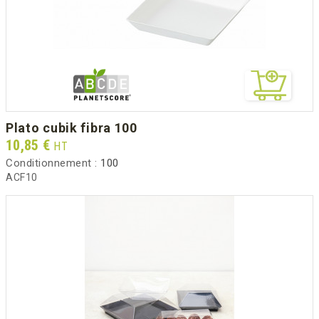
plato cubik fibra 100
Prix
10,85 €
HT
Conditionnement :
100
ACF10