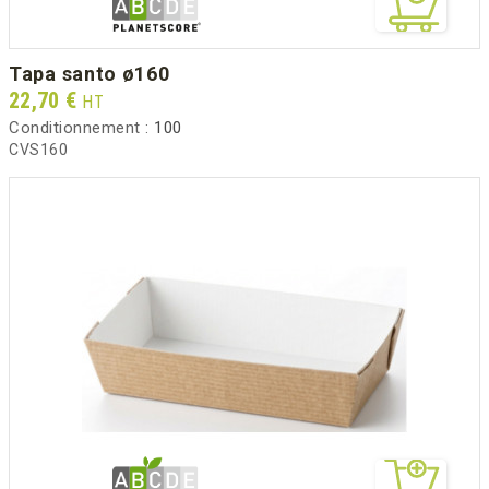
tapa santo ø160
Prix
22,70 €
HT
Conditionnement :
100
CVS160