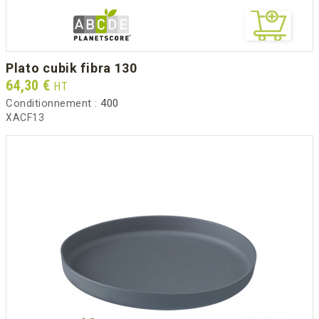
plato cubik fibra 130
Prix
64,30 €
HT
Conditionnement :
400
XACF13