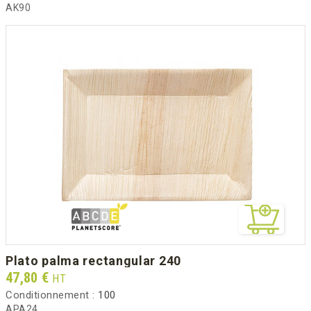
AK90
plato palma rectangular 240
Prix
47,80 €
HT
Conditionnement :
100
APA24