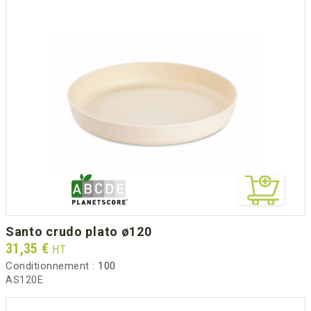
santo crudo plato ø120
Prix
31,35 €
HT
Conditionnement :
100
AS120E