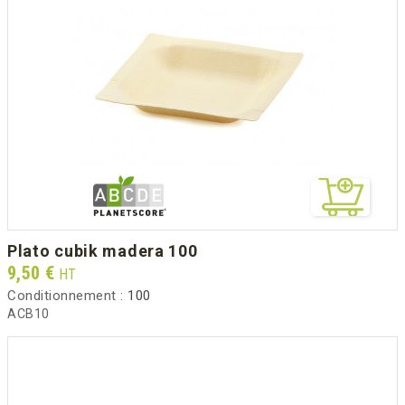
plato cubik madera 100
Prix
9,50 €
HT
Conditionnement :
100
ACB10